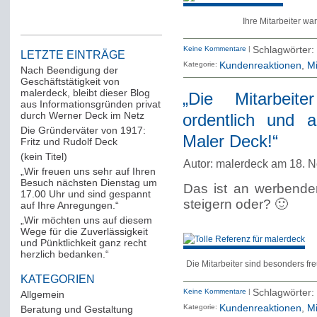
Ihre Mitarbeiter w
Keine Kommentare
|
Schlagwörter:
LETZTE EINTRÄGE
Kategorie:
Kundenreaktionen
Mi
Nach Beendigung der
Geschäftstätigkeit von
malerdeck, bleibt dieser Blog
„Die Mitarbeite
aus Informationsgründen privat
durch Werner Deck im Netz
ordentlich und 
Die Gründerväter von 1917:
Maler Deck!“
Fritz und Rudolf Deck
(kein Titel)
Autor: malerdeck am 18. 
„Wir freuen uns sehr auf Ihren
Besuch nächsten Dienstag um
Das ist an werbende
17.00 Uhr und sind gespannt
steigern oder? 🙂
auf Ihre Anregungen.“
„Wir möchten uns auf diesem
Wege für die Zuverlässigkeit
und Pünktlichkeit ganz recht
herzlich bedanken.“
Die Mitarbeiter sind besonders fr
KATEGORIEN
Keine Kommentare
|
Schlagwörter:
Allgemein
(288)
Kategorie:
Kundenreaktionen
Mi
Beratung und Gestaltung
(12)