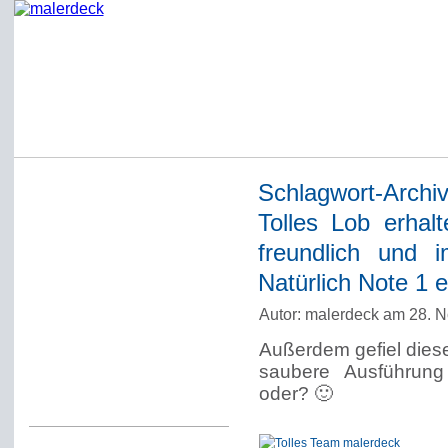
Schlagwort-Archi
Startseite
Tolles Lob erhalt
Impressum
freundlich und 
Datenschutzerklärung
Natürlich Note 1 e
Über Werner Deck
Autor: malerdeck am 28. 
Alter Blog malerdeck
Außerdem gefiel dies
Freundlich, pünktlich
saubere Ausführung 
oder? 🙂
Kommentarregeln