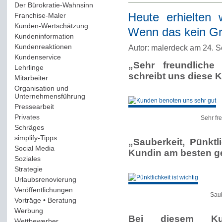
Der Bürokratie-Wahnsinn
(12)
Heute erhielten 
Franchise-Maler
(42)
Kunden-Wertschätzung
(114)
Wenn das kein Gr
Kundeninformation
(51)
Kundenreaktionen
(400)
Autor: malerdeck am 24. 
Kundenservice
(178)
„Sehr freundliche
Lehrlinge
(54)
schreibt uns diese 
Mitarbeiter
(163)
Organisation und
Unternehmensführung
(117)
Pressearbeit
(12)
Privates
(193)
Sehr fr
Schräges
(161)
simplify-Tipps
(123)
„Sauberkeit, Pünktl
Social Media
(409)
Kundin am besten ge
Soziales
(37)
Strategie
(220)
Urlaubsrenovierung
(44)
Veröffentlichungen
(14)
Saub
Vorträge • Beratung
(41)
Werbung
(90)
Bei diesem Kun
Wettbewerber
(61)