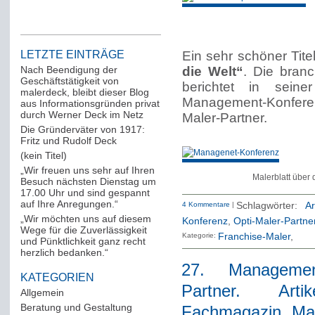
LETZTE EINTRÄGE
Ein sehr schöner Titel
Nach Beendigung der
die Welt“
. Die branc
Geschäftstätigkeit von
berichtet in sein
malerdeck, bleibt dieser Blog
Management-Konfer
aus Informationsgründen privat
durch Werner Deck im Netz
Maler-Partner.
Die Gründerväter von 1917:
Fritz und Rudolf Deck
(kein Titel)
„Wir freuen uns sehr auf Ihren
Malerblatt über
Besuch nächsten Dienstag um
17.00 Uhr und sind gespannt
auf Ihre Anregungen.“
4 Kommentare
|
Schlagwörter:
Ar
„Wir möchten uns auf diesem
Konferenz
,
Opti-Maler-Partne
Wege für die Zuverlässigkeit
Kategorie:
Franchise-Maler
und Pünktlichkeit ganz recht
herzlich bedanken.“
27. Management
KATEGORIEN
Partner. Art
Allgemein
(288)
Beratung und Gestaltung
(12)
Fachmagazin „Mal