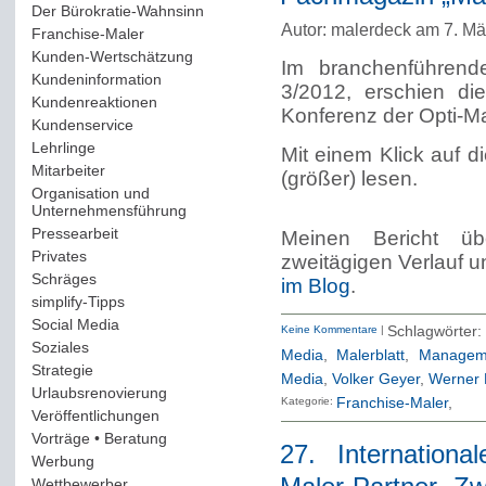
Der Bürokratie-Wahnsinn
(12)
Autor: malerdeck am 7. Mä
Franchise-Maler
(42)
Kunden-Wertschätzung
(114)
Im branchenführend
Kundeninformation
(51)
3/2012, erschien di
Kundenreaktionen
(400)
Konferenz der Opti-Ma
Kundenservice
(178)
Lehrlinge
(54)
Mit einem Klick auf d
Mitarbeiter
(163)
(größer) lesen.
Organisation und
Unternehmensführung
(117)
Pressearbeit
(12)
Meinen Bericht üb
Privates
(193)
zweitägigen Verlauf 
Schräges
(161)
im Blog
.
simplify-Tipps
(123)
Social Media
(409)
Keine Kommentare
|
Schlagwörter
Soziales
(37)
Media
,
Malerblatt
,
Manageme
Strategie
(220)
Media
,
Volker Geyer
,
Werner 
Urlaubsrenovierung
(44)
Kategorie:
Franchise-Maler
Veröffentlichungen
(14)
Vorträge • Beratung
(41)
27. Internation
Werbung
(90)
Wettbewerber
(61)