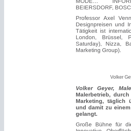
MODE… INFOR
BEIERSDORF, BOSCH
Professor Axel Ven
Designpreisen und I
Tätigkeit ist interna
London, Brüssel, P
Saturday), Nizza, B
Marketing Group).
Volker Gey
Volker Geyer, Mal
Malerbetrieb, durch
Marketing, täglich 
und damit zu eine
gelangt.
Große Bühne für di
Innovative Oberflä