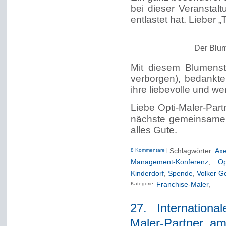
bei dieser Veranstalt
entlastet hat. Lieber 
Der Blum
Mit diesem Blumenst
verborgen), bedankte
ihre liebevolle und we
Liebe Opti-Maler-Part
nächste gemeinsame B
alles Gute.
8 Kommentare
|
Schlagwörter:
Axe
Management-Konferenz
,
Op
Kinderdorf
,
Spende
,
Volker G
Kategorie:
Franchise-Maler
27. Internation
Maler-Partner, am