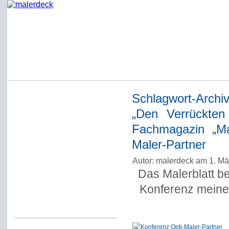
Schlagwort-Archi
Startseite
„Den Verrückten 
Impressum
Fachmagazin „Mal
Datenschutzerklärung
Maler-Partner
Über Werner Deck
Autor: malerdeck am 1. Mä
Alter Blog malerdeck
Das Malerblatt b
Freundlich, pünktlich
Konferenz meine
Kommentarregeln