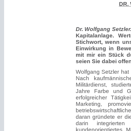
DR.
Dr. Wolfgang Setzler
Kapitalanlage. We
Stichwort, wenn un
Einwirkung in Bew
mit mir ein Stück d
seien Sie dabei offe
Wolfgang Setzler hat 
Nach kaufmännische
Militärdienst, studi
Jahre Farbe und G
erfolgreicher Tätigke
Marketing, promov
betriebswirtschaftl
daran gründete er d
darin integrierte
kundenorientiertes M