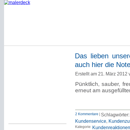
Das lieben unser
Startseite
auch hier die Not
Impressum
Erstellt am 21. März 2012
Datenschutzerklärung
Pünktlich, sauber, fr
Über Werner Deck
erneut am ausgefüllt
Alter Blog malerdeck
Freundlich, pünktlich
Kommentarregeln
2 Kommentare
|
Schlagwörter
Kundenservice
,
Kundenzuf
Kategorie:
Kundenreaktione