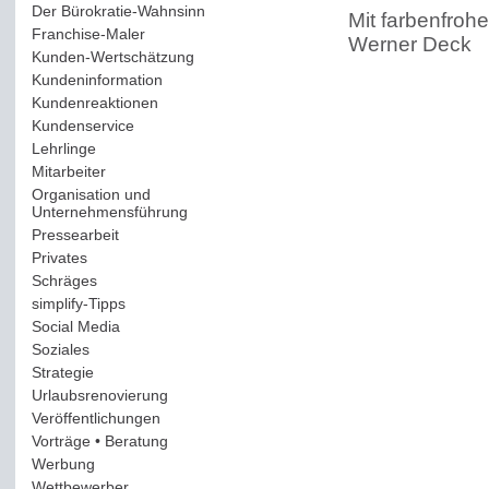
Der Bürokratie-Wahnsinn
(12)
Mit farbenfrohe
Franchise-Maler
(42)
Werner Deck
Kunden-Wertschätzung
(114)
Kundeninformation
(51)
Kundenreaktionen
(400)
Kundenservice
(178)
Lehrlinge
(54)
Mitarbeiter
(163)
Organisation und
Unternehmensführung
(117)
Pressearbeit
(12)
Privates
(193)
Schräges
(161)
simplify-Tipps
(123)
Social Media
(409)
Soziales
(37)
Strategie
(220)
Urlaubsrenovierung
(44)
Veröffentlichungen
(14)
Vorträge • Beratung
(41)
Werbung
(90)
Wettbewerber
(61)