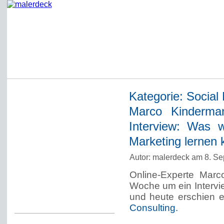
Kategorie:
Social
Startseite
Marco Kinderman
Impressum
Interview: Was 
Datenschutzerklärung
Marketing lernen
Über Werner Deck
Autor: malerdeck am 8. S
Alter Blog malerdeck
Online-Experte Marc
Freundlich, pünktlich
Woche um ein Intervie
und heute erschien
Kommentarregeln
Consulting.