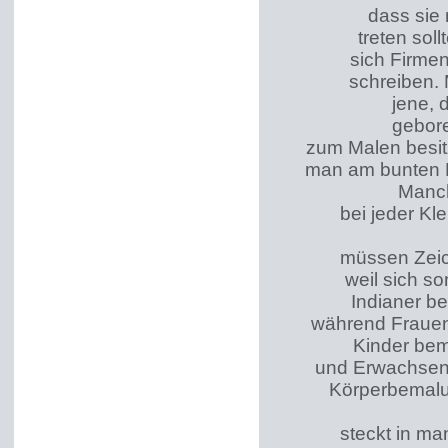
dass sie 
treten sol
sich Firme
schreiben.
jene, 
gebore
zum Malen besit
man am bunten E
Manch
bei jeder Kl
müssen Zeic
weil sich so
Indianer b
während Frauen 
Kinder bem
und Erwachsene
Körperbemalun
steckt in ma