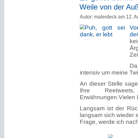
Weile von der Au
Autor: malerdeck am 12. A
Vor
de
ke
Är
Zei
Da
intensiv um meine Tw
An dieser Stelle sag
Ihre Reetweet
Erwähnungen.Vielen 
Langsam ist der Rück
langsam sich wieder al
Frage, werde ich nac