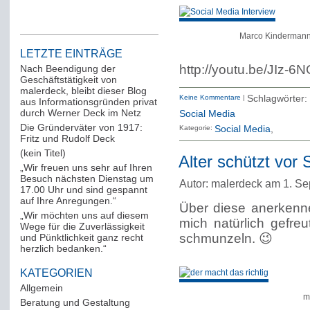
Marco Kindermann 
LETZTE EINTRÄGE
http://youtu.be/JIz-6
Nach Beendigung der
Geschäftstätigkeit von
malerdeck, bleibt dieser Blog
Keine Kommentare
|
Schlagwörter:
aus Informationsgründen privat
durch Werner Deck im Netz
Social Media
Die Gründerväter von 1917:
Kategorie:
Social Media
Fritz und Rudolf Deck
(kein Titel)
Alter schützt vor 
„Wir freuen uns sehr auf Ihren
Besuch nächsten Dienstag um
Autor: malerdeck am 1. S
17.00 Uhr und sind gespannt
auf Ihre Anregungen.“
Über diese anerkenn
„Wir möchten uns auf diesem
mich natürlich gefre
Wege für die Zuverlässigkeit
schmunzeln. 😉
und Pünktlichkeit ganz recht
herzlich bedanken.“
KATEGORIEN
Allgemein
(288)
m
Beratung und Gestaltung
(12)