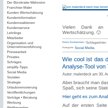
Der Bürokratie-Wahnsinn
(12)
Franchise-Maler
(42)
Kunden-Wertschätzung
(114)
Kundeninformation
(51)
Kundenreaktionen
(400)
Vielen Dank an d
Kundenservice
(178)
Wertschätzung. 🙂
Lehrlinge
(54)
Mitarbeiter
(163)
Keine Kommentare
|
Schlagwörter:
Organisation und
Unternehmensführung
(117)
Kategorie:
Social Media
Pressearbeit
(12)
Privates
(193)
Wie cool ist das
Schräges
(161)
Analyse-Tool von T
simplify-Tipps
(123)
Social Media
(409)
Autor: malerdeck am 30. A
Soziales
(37)
Aber braucht man das 
Strategie
(220)
Urlaubsrenovierung
(44)
Spaß, sich seine Stat
Veröffentlichungen
(14)
Hier geht es zum Analy
Vorträge • Beratung
(41)
Werbung
(90)
Auf der ersten Seit
Wettbewerber
(61)