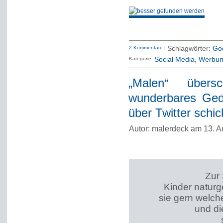
2 Kommentare
|
Schlagwörter:
Go
Kategorie:
Social Media
Werbu
„Malen“ übersc
wunderbares Ged
über Twitter schic
Autor: malerdeck am 13. A
Zur
Kinder naturg
sie gern welch
und d