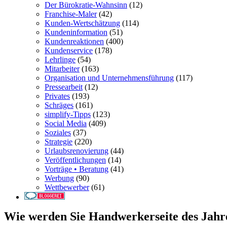
Der Bürokratie-Wahnsinn
(12)
Franchise-Maler
(42)
Kunden-Wertschätzung
(114)
Kundeninformation
(51)
Kundenreaktionen
(400)
Kundenservice
(178)
Lehrlinge
(54)
Mitarbeiter
(163)
Organisation und Unternehmensführung
(117)
Pressearbeit
(12)
Privates
(193)
Schräges
(161)
simplify-Tipps
(123)
Social Media
(409)
Soziales
(37)
Strategie
(220)
Urlaubsrenovierung
(44)
Veröffentlichungen
(14)
Vorträge • Beratung
(41)
Werbung
(90)
Wettbewerber
(61)
Wie werden Sie Handwerkerseite des Jahre