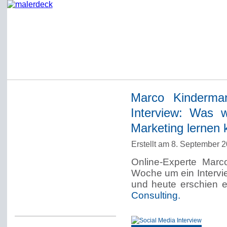
Marco Kinderman
Startseite
Interview: Was 
Impressum
Marketing lernen
Datenschutzerklärung
Erstellt am 8. September 
Über Werner Deck
Online-Experte Marc
Alter Blog malerdeck
Woche um ein Intervie
Freundlich, pünktlich
und heute erschien
Consulting.
Kommentarregeln