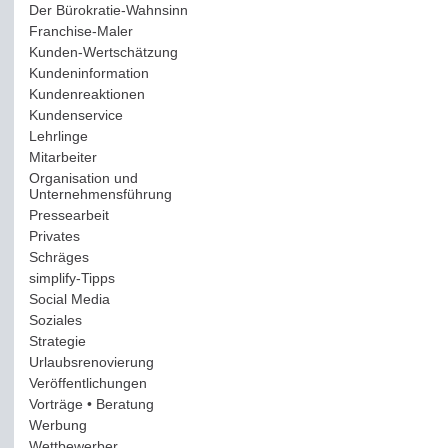
Der Bürokratie-Wahnsinn
(12)
Franchise-Maler
(42)
Kunden-Wertschätzung
(114)
Kundeninformation
(51)
Kundenreaktionen
(400)
Kundenservice
(178)
Lehrlinge
(54)
Mitarbeiter
(163)
Organisation und
Unternehmensführung
(117)
Pressearbeit
(12)
Privates
(193)
Schräges
(161)
simplify-Tipps
(123)
Social Media
(409)
Soziales
(37)
Strategie
(220)
Urlaubsrenovierung
(44)
Veröffentlichungen
(14)
Vorträge • Beratung
(41)
Werbung
(90)
Wettbewerber
(61)