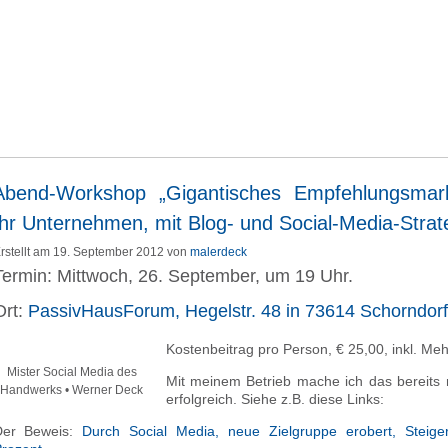
Abend-Workshop „Gigantisches Empfehlungsmark
Ihr Unternehmen, mit Blog- und Social-Media-Strat
rstellt am 19. September 2012 von
malerdeck
Termin: Mittwoch, 26. September, um 19 Uhr.
Ort:
PassivHausForum, Hegelstr. 48 in 73614 Schorndorf
Kostenbeitrag pro Person, € 25,00, inkl. Meh
Mister Social Media des
Mit meinem Betrieb mache ich das bereits 
Handwerks • Werner Deck
erfolgreich. Siehe z.B. diese Links:
Der Beweis:
Durch Social Media, neue Zielgruppe erobert, Steig