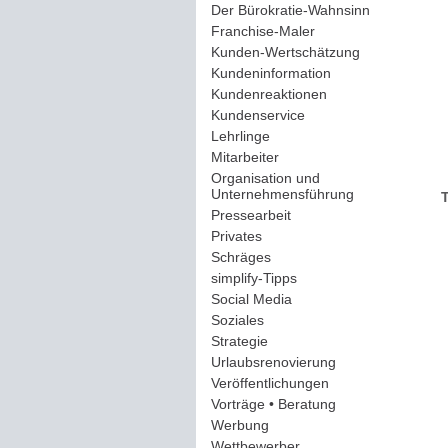
Der Bürokratie-Wahnsinn
(12)
Franchise-Maler
(42)
Kunden-Wertschätzung
(114)
Kundeninformation
(51)
Kundenreaktionen
(400)
Kundenservice
(178)
Lehrlinge
(54)
Mitarbeiter
(163)
Organisation und
Unternehmensführung
(117)
T
Pressearbeit
(12)
Privates
(193)
Schräges
(161)
simplify-Tipps
(123)
Social Media
(409)
Soziales
(37)
Strategie
(220)
Urlaubsrenovierung
(44)
Veröffentlichungen
(14)
Vorträge • Beratung
(41)
Werbung
(90)
Wettbewerber
(61)