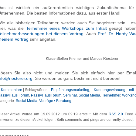
as ist wirklich ein außerordentlich wichtiges Zukunftsthema fü
nternehmen. Die besten Informationen dazu, aus erster Hand!
ie alle bisherigen Teilnehmer, werden auch Sie begeistert sein. Le
ier, was die
Teilnehmer eines Workshops zum Inhalt
gesagt haben
eilnehmerbewertungen bei diesem Vortrag
. Auch
Prof. Dr. Hardy Wa
einem Vortrag
sehr angetan.
Klaus-Steffen Priemer und Marcus Riesterer
ögern Sie also nicht und melden Sie sich einfach hier per Emai
nfo@riesterer.org
. Sie werden es ganz bestimmt nicht bereuen!
 Kommentare
|
Schlagwörter:
Empfehlungsmarketing
,
Kundengewinnung mit
assivHaus Forum
,
PassivHausForum
,
Seminar
,
Social Media
,
Teilnehmer
,
Worksh
ategorie:
Social Media
Vorträge • Beratung
ieser Artikel wurde am 19.09.2012 um 09:19 erstellt. Mit dem
RSS 2.0
Feed k
ntworten zu diesem Artikel folgen. Both comments and pings are currently closed.