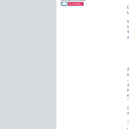
D
U
W
h
T
m
Z
i
3
P
K
D
A