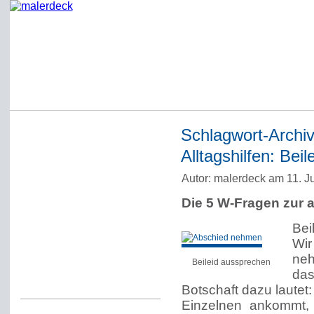
Schlagwort-Archi
Startseite
Alltagshilfen: Bei
Impressum
Autor: malerdeck am 11. Ju
Datenschutzerklärung
Die 5 W-Fragen zur 
Über Werner Deck
Bei
Alter Blog malerdeck
Wir
Freundlich, pünktlich
neh
Beileid aussprechen
das
Kommentarregeln
Botschaft dazu lautet:
Einzelnen ankommt, 