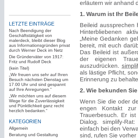
erläutern wir anhand 
1. Warum ist Ihr Beil
LETZTE EINTRÄGE
Beileid aussprechen h
Nach Beendigung der
Hinterbliebenen akt
Geschäftstätigkeit von
„Meine Gedanken gel
malerdeck, bleibt dieser Blog
bereit, mit euch darü
aus Informationsgründen privat
durch Werner Deck im Netz
Das Beileid ist auße
Die Gründerväter von 1917:
der eigenen Trau
Fritz und Rudolf Deck
auszudrücken.
simpli
(kein Titel)
als lästige Pflicht, 
„Wir freuen uns sehr auf Ihren
Erinnerung zu behalt
Besuch nächsten Dienstag um
17.00 Uhr und sind gespannt
auf Ihre Anregungen.“
2. Wie bekunden Sie 
„Wir möchten uns auf diesem
Wege für die Zuverlässigkeit
Wenn Sie die oder d
und Pünktlichkeit ganz recht
engen Kontakt zur 
herzlich bedanken.“
Trauerbesuch. Er ist
Dialog. simplify-Ra
KATEGORIEN
einfach bei den Verw
Allgemein
(288)
Beratung und Gestaltung
(12)
sind, rufen Sie vorher