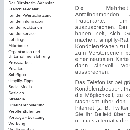
Der Bürokratie-Wahnsinn
(12)
Die Mehrhe
Franchise-Maler
(42)
Anteilnehmenden 
Kunden-Wertschätzung
(114)
Trauerkarte, um
Kundeninformation
(51)
auszusprechen. Der V
Kundenreaktionen
(400)
haben Zeit, sich G
Kundenservice
(178)
machen.
simplify-Rat
Lehrlinge
(54)
Mitarbeiter
(163)
Kondolenzkarten zu H
Organisation und
zum Verstorbenen pa
Unternehmensführung
(117)
einer neutralen Kart
Pressearbeit
(12)
dann sinnvoll, we
Privates
(193)
aussprechen.
Schräges
(161)
simplify-Tipps
(123)
Das Telefon ist bei g
Social Media
(409)
Kondolenzbesuch. Inz
Soziales
(37)
die Möglichkeit, zu k
Strategie
(220)
Nachricht über den 
Urlaubsrenovierung
(44)
Internet (z. B. Twitt
Veröffentlichungen
(14)
Sie Ihr Beileid über
Vorträge • Beratung
(41)
niemals alternativ d
Werbung
(90)
Wettbewerber
(61)