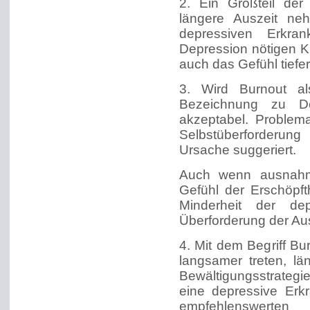
2. Ein Großteil de
längere Auszeit neh
depressiven Erkra
Depression nötigen K
auch das Gefühl tiefer
3. Wird Burnout als
Bezeichnung zu De
akzeptabel. Problema
Selbstüberforderun
Ursache suggeriert.
Auch wenn ausnahms
Gefühl der Erschöpfth
Minderheit der dep
Überforderung der Au
4. Mit dem Begriff Bu
langsamer treten, l
Bewältigungsstrategien
eine depressive Erk
empfehlenswert