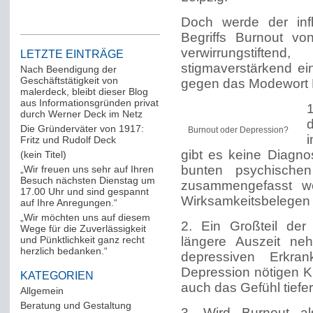
Doch werde der inf
Begriffs Burnout vo
verwirrungstiften
LETZTE EINTRÄGE
stigmaverstärkend ein
Nach Beendigung der
Geschäftstätigkeit von
gegen das Modewort 
malerdeck, bleibt dieser Blog
aus Informationsgründen privat
durch Werner Deck im Netz
Die Gründerväter von 1917:
Burnout oder Depression?
i
Fritz und Rudolf Deck
gibt es keine Diagno
(kein Titel)
bunten psychischen
„Wir freuen uns sehr auf Ihren
Besuch nächsten Dienstag um
zusammengefasst w
17.00 Uhr und sind gespannt
Wirksamkeitsbelegen 
auf Ihre Anregungen.“
„Wir möchten uns auf diesem
2. Ein Großteil de
Wege für die Zuverlässigkeit
und Pünktlichkeit ganz recht
längere Auszeit neh
herzlich bedanken.“
depressiven Erkra
Depression nötigen K
KATEGORIEN
auch das Gefühl tiefer
Allgemein
(288)
Beratung und Gestaltung
(12)
3. Wird Burnout als