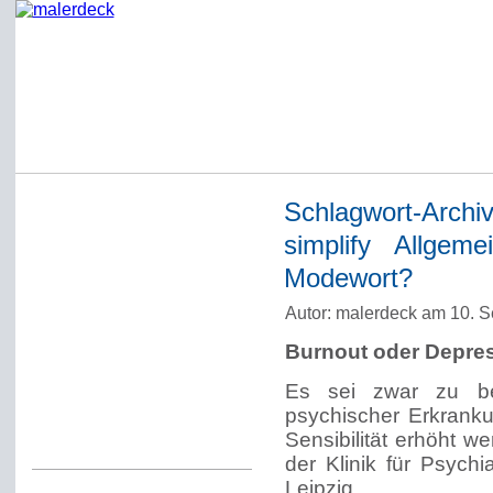
Schlagwort-Archi
Startseite
simplify Allgem
Impressum
Modewort?
Datenschutzerklärung
Autor: malerdeck am 10. 
Über Werner Deck
Burnout oder Depre
Alter Blog malerdeck
Es sei zwar zu be
Freundlich, pünktlich
psychischer Erkranku
Kommentarregeln
Sensibilität erhöht we
der Klinik für Psychi
Leipzig.