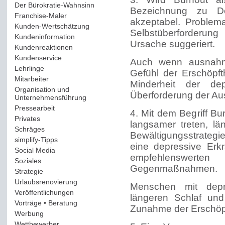
Der Bürokratie-Wahnsinn
(12)
Bezeichnung zu De
Franchise-Maler
(42)
akzeptabel. Problema
Kunden-Wertschätzung
(114)
Selbstüberforderun
Kundeninformation
(51)
Ursache suggeriert.
Kundenreaktionen
(400)
Kundenservice
(178)
Auch wenn ausnahms
Lehrlinge
(54)
Gefühl der Erschöpfth
Mitarbeiter
(163)
Minderheit der dep
Organisation und
Überforderung der Au
Unternehmensführung
(117)
Pressearbeit
(12)
4. Mit dem Begriff Bu
Privates
(193)
langsamer treten, l
Schräges
(161)
Bewältigungsstrategien
simplify-Tipps
(123)
eine depressive Erk
Social Media
(409)
empfehlenswert
Soziales
(37)
Gegenmaßnahmen.
Strategie
(220)
Urlaubsrenovierung
(44)
Menschen mit depr
Veröffentlichungen
(14)
längeren Schlaf und 
Vorträge • Beratung
(41)
Zunahme der Erschöpf
Werbung
(90)
Wettbewerber
(61)