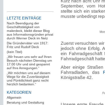
Kurz nach acht Uhr m
September, vom Hot
stellte sich ein stark
musste unbedingt repa
LETZTE EINTRÄGE
Nach Beendigung der
Geschäftstätigkeit von
malerdeck, bleibt dieser Blog
Mor
aus Informationsgründen privat
durch Werner Deck im Netz
Zuerst versuchten wir
Die Gründerväter von 1917:
Fritz und Rudolf Deck
jedoch ohne Erfolg. 
(kein Titel)
ein Fahrradgeschäft 
„Wir freuen uns sehr auf Ihren
Fahrradgeschäft hatte
Besuch nächsten Dienstag um
17.00 Uhr und sind gespannt
Aber einige Straßen
auf Ihre Anregungen.“
Fahrradladen, das
Fa
„Wir möchten uns auf diesem
Wege für die Zuverlässigkeit
Königstraße 42.
und Pünktlichkeit ganz recht
herzlich bedanken.“
KATEGORIEN
F
Allgemein
(288)
Beratung und Gestaltung
(12)
Unsere erste Freude