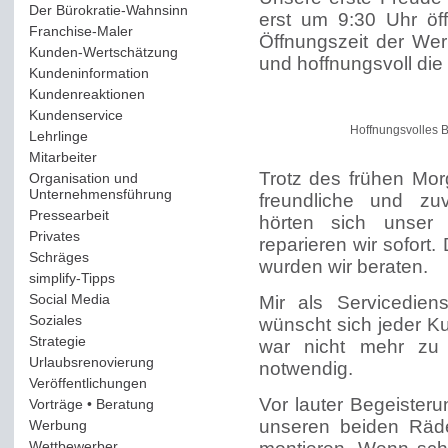
Der Bürokratie-Wahnsinn
(12)
erst um 9:30 Uhr öff
Franchise-Maler
(42)
Öffnungszeit der Wer
Kunden-Wertschätzung
(114)
und hoffnungsvoll die 
Kundeninformation
(51)
Kundenreaktionen
(400)
Kundenservice
(178)
Hoffnungsvolles 
Lehrlinge
(54)
Mitarbeiter
(163)
Trotz des frühen Mor
Organisation und
Unternehmensführung
(117)
freundliche und zu
Pressearbeit
(12)
hörten sich unser
Privates
(193)
reparieren wir sofort
Schräges
(161)
wurden wir beraten.
simplify-Tipps
(123)
Social Media
(409)
Mir als Servicedien
Soziales
(37)
wünscht sich jeder K
Strategie
(220)
war nicht mehr zu 
Urlaubsrenovierung
(44)
notwendig.
Veröffentlichungen
(14)
Vor lauter Begeisteru
Vorträge • Beratung
(41)
unseren beiden Räde
Werbung
(90)
Wettbewerber
(61)