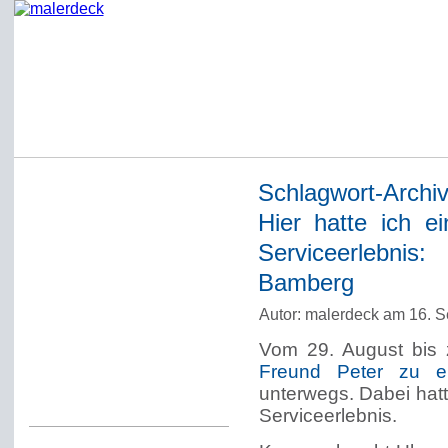
Schlagwort-Archi
Startseite
Hier hatte ich ei
Impressum
Serviceerlebni
Datenschutzerklärung
Bamberg
Über Werner Deck
Autor: malerdeck am 16. 
Alter Blog malerdeck
Vom 29. August bis 
Freundlich, pünktlich
Freund Peter zu e
unterwegs. Dabei hatt
Kommentarregeln
Serviceerlebnis.