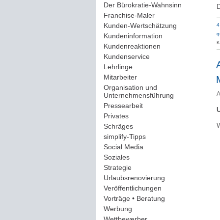
Der Bürokratie-Wahnsinn
(12)
D
Franchise-Maler
(42)
Kunden-Wertschätzung
(114)
4
q
Kundeninformation
(51)
K
Kundenreaktionen
(400)
Kundenservice
(178)
Lehrlinge
(54)
Mitarbeiter
(163)
Organisation und
A
Unternehmensführung
(117)
Pressearbeit
(12)
U
Privates
(193)
W
Schräges
(161)
simplify-Tipps
(123)
Social Media
(409)
Soziales
(37)
Strategie
(220)
Urlaubsrenovierung
(44)
Veröffentlichungen
(14)
Vorträge • Beratung
(41)
Werbung
(90)
Wettbewerber
(61)