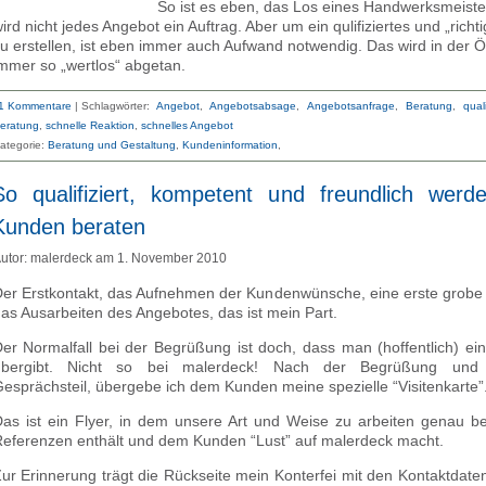
So ist es eben, das Los eines Handwerksmeister
ird nicht jedes Angebot ein Auftrag. Aber um ein qulifiziertes und „rich
u erstellen, ist eben immer auch Aufwand notwendig. Das wird in der Öf
mmer so „wertlos“ abgetan.
1 Kommentare
|
Schlagwörter:
Angebot
,
Angebotsabsage
,
Angebotsanfrage
,
Beratung
,
quali
eratung
,
schnelle Reaktion
,
schnelles Angebot
ategorie:
Beratung und Gestaltung
Kundeninformation
So qualifiziert, kompetent und freundlich werd
Kunden beraten
utor: malerdeck am 1. November 2010
er Erstkontakt, das Aufnehmen der Kundenwünsche, eine erste grobe
as Ausarbeiten des Angebotes, das ist mein Part.
er Normalfall bei der Begrüßung ist doch, dass man (hoffentlich) ein
übergibt. Nicht so bei malerdeck! Nach der Begrüßung und
esprächsteil, übergebe ich dem Kunden meine spezielle “Visitenkarte”
as ist ein Flyer, in dem unsere Art und Weise zu arbeiten genau be
eferenzen enthält und dem Kunden “Lust” auf malerdeck macht.
ur Erinnerung trägt die Rückseite mein Konterfei mit den Kontaktdate