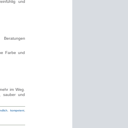
einfühlig und
 Beratungen
che Farbe und
 mehr im Weg.
g, sauber und
ndlich
,
kompetent
,