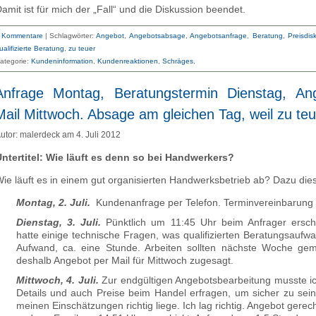
amit ist für mich der „Fall“ und die Diskussion beendet.
 Kommentare
|
Schlagwörter:
Angebot
,
Angebotsabsage
,
Angebotsanfrage
,
Beratung
,
Preisdis
ualifizierte Beratung
,
zu teuer
ategorie:
Kundeninformation
Kundenreaktionen
Schräges
Anfrage Montag, Beratungstermin Dienstag, An
Mail Mittwoch. Absage am gleichen Tag, weil zu teu
utor: malerdeck am 4. Juli 2012
ntertitel: Wie läuft es denn so bei Handwerkers?
ie läuft es in einem gut organisierten Handwerksbetrieb ab? Dazu dies
Montag, 2. Juli.
Kundenanfrage per Telefon. Terminvereinbarung f
Dienstag, 3. Juli.
Pünktlich um 11:45 Uhr beim Anfrager ersch
hatte einige technische Fragen, was qualifizierten Beratungsaufwa
Aufwand, ca. eine Stunde. Arbeiten sollten nächste Woche ge
deshalb Angebot per Mail für Mittwoch zugesagt.
Mittwoch, 4. Juli.
Zur endgültigen Angebotsbearbeitung musste ic
Details und auch Preise beim Handel erfragen, um sicher zu sein
meinen Einschätzungen richtig liege. Ich lag richtig. Angebot gerech