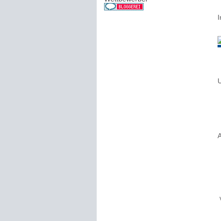
I
U
A