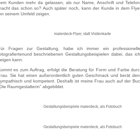
em Kunden mehr da gelassen, als nur Name, Anschrift und Telef
acht das schon so? Auch später noch, kann der Kunde in dem Flyer
hn seinem Umfeld zeigen.
malerdeck-Flyer, statt Visitenkarte
Für Fragen zur Gestaltung, habe ich immer ein professionell
otografiertenund beschriebenen Gestaltungsbeispielen dabei, das i
eigen kann.
ommt es zum Auftrag, erfolgt die Beratung für Form und Farbe durc
rau. Sie hat einen außerordentlich guten Geschmack und berät de
ympathisch und kompetent. Deshalb ist meine Frau auch auf der Buch
Die Raumgestalterin” abgebildet.
Gestaltungsbeispiele malerdeck, als Fotobuch
Gestaltungsbeispiele malerdeck, als Fotobuch