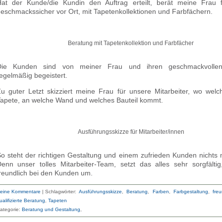
at der Kunde/die Kundin den Auftrag erteilt, berät meine Frau f
eschmackssicher vor Ort, mit Tapetenkollektionen und Farbfächern.
Beratung mit Tapetenkollektion und Farbfächer
Die Kunden sind von meiner Frau und ihren geschmackvollen
egelmäßig begeistert.
u guter Letzt skizziert meine Frau für unsere Mitarbeiter, wo wel
apete, an welche Wand und welches Bauteil kommt.
Ausführungsskizze für Mitarbeiter/innen
o steht der richtigen Gestaltung und einem zufrieden Kunden nichts
enn unser tolles Mitarbeiter-Team, setzt das alles sehr sorgfälti
reundlich bei den Kunden um.
eine Kommentare
|
Schlagwörter:
Ausführungsskizze
,
Beratung
,
Farben
,
Farbgestaltung
,
freu
ualifizierte Beratung
,
Tapeten
ategorie:
Beratung und Gestaltung