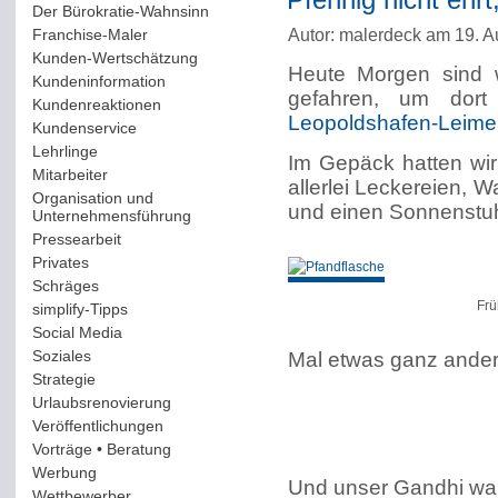
Pfennig nicht ehrt,
Der Bürokratie-Wahnsinn
(12)
Autor: malerdeck am 19. A
Franchise-Maler
(42)
Kunden-Wertschätzung
(114)
Heute Morgen sind 
Kundeninformation
(51)
gefahren, um dort
Kundenreaktionen
(400)
Leopoldshafen-Leime
Kundenservice
(178)
Lehrlinge
(54)
Im Gepäck hatten wir 
Mitarbeiter
(163)
allerlei Leckereien, 
Organisation und
und einen Sonnenstuh
Unternehmensführung
(117)
Pressearbeit
(12)
Privates
(193)
Schräges
(161)
Frü
simplify-Tipps
(123)
Social Media
(409)
Soziales
(37)
Mal etwas ganz ander
Strategie
(220)
Urlaubsrenovierung
(44)
Veröffentlichungen
(14)
Vorträge • Beratung
(41)
Werbung
(90)
Und unser Gandhi war 
Wettbewerber
(61)