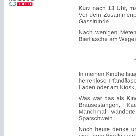
Kurz nach 13 Uhr, m
Vor dem Zusammenpac
Gassirunde.
Nach wenigen Metern
Bierflasche am Weges
A
In meinen Kindheitst
herrenlose Pfandflas
Laden oder am Kiosk,
Was war das als Kind
Brausestangen, K
Manchmal wanderte
Sparschwein.
Noch heute denke und
eine leere Bierflasche