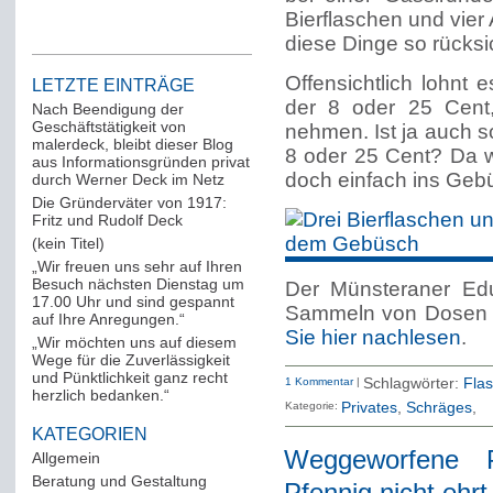
Bierflaschen und vier
diese Dinge so rücks
Offensichtlich lohnt
LETZTE EINTRÄGE
der 8 oder 25 Cent
Nach Beendigung der
Geschäftstätigkeit von
nehmen. Ist ja auch 
malerdeck, bleibt dieser Blog
8 oder 25 Cent? Da w
aus Informationsgründen privat
doch einfach ins Geb
durch Werner Deck im Netz
Die Gründerväter von 1917:
Fritz und Rudolf Deck
(kein Titel)
„Wir freuen uns sehr auf Ihren
Besuch nächsten Dienstag um
Der Münsteraner Edu
17.00 Uhr und sind gespannt
Sammeln von Dosen s
auf Ihre Anregungen.“
Sie hier nachlesen
.
„Wir möchten uns auf diesem
Wege für die Zuverlässigkeit
und Pünktlichkeit ganz recht
1 Kommentar
|
Schlagwörter:
Fla
herzlich bedanken.“
Kategorie:
Privates
Schräges
KATEGORIEN
Weggeworfene P
Allgemein
(288)
Beratung und Gestaltung
(12)