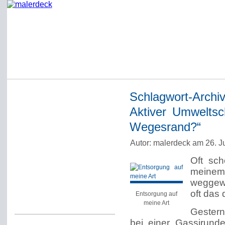
Schlagwort-Archi
Startseite
Aktiver Umwelts
Impressum
Wegesrand?“
Datenschutzerklärung
Autor: malerdeck am 26. J
Über Werner Deck
Oft sch
Alter Blog malerdeck
meinem
Freundlich, pünktlich
weggewo
oft das
Entsorgung auf
Kommentarregeln
meine Art
Gestern
bei einer Gassirunde