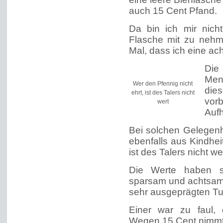
auch 15 Cent Pfand.
Da bin ich mir nic
Flasche mit zu nehm
Mal, dass ich eine a
Die 
Mens
Wer den Pfennig nicht
di
ehrt, ist des Talers nicht
vor
wert
Auf
Bei solchen Gelegenhe
ebenfalls aus Kindhei
ist des Talers nicht wer
Die Werte haben si
sparsam und achtsam
sehr ausgeprägten Tug
Einer war zu faul, 
Wegen 15 Cent nimmt 