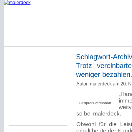
Schlagwort-Archi
Startseite
Trotz vereinbar
Impressum
weniger bezahlen
Datenschutzerklärung
Autor: malerdeck am 20. 
Über Werner Deck
„Han
Alter Blog malerdeck
immer
Festpreis vereinbart
Freundlich, pünktlich
weit
so bei malerdeck.
Kommentarregeln
Obwohl für die Leis
erhält heute der Kund