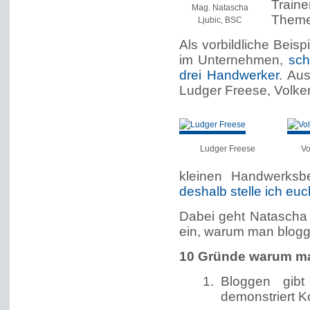
Train
Mag. Natascha
Themen
Ljubic, BSC
Als vorbildliche Beis
im Unternehmen,
sch
drei Handwerker
. Au
Ludger Freese, Volker
Ludger Freese
Vo
kleinen Handwerksbe
deshalb stelle ich euc
Dabei geht Natascha 
ein, warum man blogge
10 Gründe warum ma
Bloggen gibt
demonstriert K