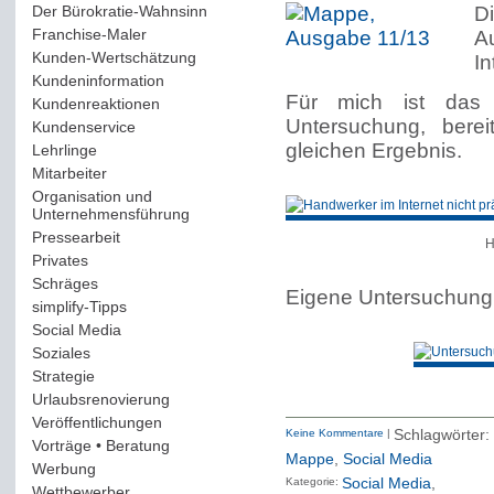
Der Bürokratie-Wahnsinn
(12)
Di
Franchise-Maler
(42)
A
Kunden-Wertschätzung
(114)
In
Kundeninformation
(51)
Für mich ist das 
Kundenreaktionen
(400)
Untersuchung, bere
Kundenservice
(178)
gleichen Ergebnis.
Lehrlinge
(54)
Mitarbeiter
(163)
Organisation und
Unternehmensführung
(117)
Pressearbeit
(12)
H
Privates
(193)
Schräges
(161)
Eigene Untersuchung 
simplify-Tipps
(123)
Social Media
(409)
Soziales
(37)
Strategie
(220)
Urlaubsrenovierung
(44)
Veröffentlichungen
(14)
Keine Kommentare
|
Schlagwörter:
Vorträge • Beratung
(41)
Mappe
,
Social Media
Werbung
(90)
Kategorie:
Social Media
Wettbewerber
(61)