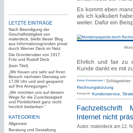
Es kommt eben manchm
als ich kalkuliert ha
weiter. Dafür ein Beis
LETZTE EINTRÄGE
Nach Beendigung der
Geschäftstätigkeit von
malerdeck, bleibt dieser Blog
aus Informationsgründen privat
Mund
durch Werner Deck im Netz
Die Gründerväter von 1917:
Fritz und Rudolf Deck
Ehrlich und fair zu s
(kein Titel)
Kunde dankt es mit z
„Wir freuen uns sehr auf Ihren
Besuch nächsten Dienstag um
Keine Kommentare
|
Schlagwörter
17.00 Uhr und sind gespannt
auf Ihre Anregungen.“
Rechnungskürzung
„Wir möchten uns auf diesem
Kategorie:
Kundenservice
Strat
Wege für die Zuverlässigkeit
und Pünktlichkeit ganz recht
herzlich bedanken.“
Fachzeitschrif
Internet nicht prä
KATEGORIEN
Allgemein
(288)
Autor: malerdeck am 12. 
Beratung und Gestaltung
(12)