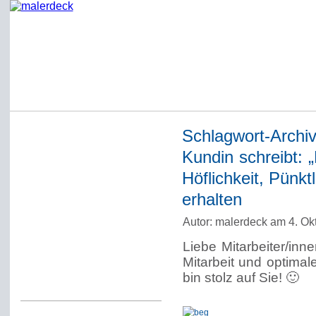
Schlagwort-Archi
Startseite
Kundin schreibt: „
Impressum
Höflichkeit, Pünkt
Datenschutzerklärung
erhalten
Über Werner Deck
Autor: malerdeck am 4. Ok
Alter Blog malerdeck
Liebe Mitarbeiter/inn
Freundlich, pünktlich
Mitarbeit und optimal
bin stolz auf Sie! 🙂
Kommentarregeln