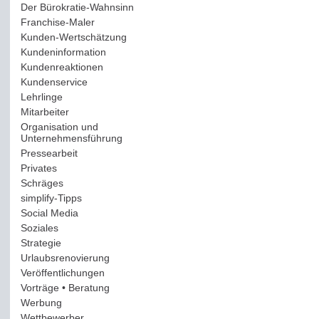
Der Bürokratie-Wahnsinn
(12)
Franchise-Maler
(42)
Kunden-Wertschätzung
(114)
Kundeninformation
(51)
Kundenreaktionen
(400)
Kundenservice
(178)
Lehrlinge
(54)
Mitarbeiter
(163)
Organisation und
Unternehmensführung
(117)
Pressearbeit
(12)
Privates
(193)
Schräges
(161)
simplify-Tipps
(123)
Social Media
(409)
Soziales
(37)
Strategie
(220)
Urlaubsrenovierung
(44)
Veröffentlichungen
(14)
Vorträge • Beratung
(41)
Werbung
(90)
Wettbewerber
(61)