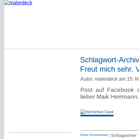
Schlagwort-Archi
Startseite
Freut mich sehr. 
Impressum
Autor: malerdeck am 15. 
Datenschutzerklärung
Post auf Facebook a
Über Werner Deck
lieber Maik Herrmann.
Alter Blog malerdeck
Freundlich, pünktlich
Kommentarregeln
Keine Kommentare
|
Schlagwörter: