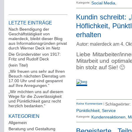
Kategorie:
Social Media
Kundin schreibt: „
LETZTE EINTRÄGE
Höflichkeit, Pünkt
Nach Beendigung der
erhalten
Geschäftstätigkeit von
malerdeck, bleibt dieser Blog
aus Informationsgründen privat
Autor: malerdeck am 4. Ok
durch Werner Deck im Netz
Liebe Mitarbeiter/inn
Die Gründerväter von 1917:
Fritz und Rudolf Deck
Mitarbeit und optimal
(kein Titel)
bin stolz auf Sie! 🙂
„Wir freuen uns sehr auf Ihren
Besuch nächsten Dienstag um
17.00 Uhr und sind gespannt
auf Ihre Anregungen.“
„Wir möchten uns auf diesem
Wege für die Zuverlässigkeit
und Pünktlichkeit ganz recht
Keine Kommentare
|
Schlagwörte
herzlich bedanken.“
Pünktlichkeit
,
Service
KATEGORIEN
Kategorie:
Kundenreaktionen
Mi
Allgemein
(288)
Beratung und Gestaltung
(12)
Begeisterte Tei