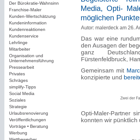
Der Bürokratie-Wahnsinn
(12)
Media, Opti- Mal
Franchise-Maler
(42)
Kunden-Wertschätzung
(114)
möglichen Punkte
Kundeninformation
(51)
Autor: malerdeck am 26. A
Kundenreaktionen
(400)
Kundenservice
(178)
Das war eine rundum
Lehrlinge
(54)
den Ausagen der bege
Mitarbeiter
(163)
ganz Deutschland
Organisation und
Fürstenfeldbruck, Ha
Unternehmensführung
(117)
Pressearbeit
(12)
Gemeinsam mit
Marc
Privates
(193)
konzipierte und
berei
Schräges
(161)
simplify-Tipps
(123)
Social Media
(409)
Zwei der Fa
Soziales
(37)
Strategie
(220)
Opti-Maler-Partner s
Urlaubsrenovierung
(44)
konnten wir pünktlic
Veröffentlichungen
(14)
Vorträge • Beratung
(41)
Werbung
(90)
Wettbewerber
(61)