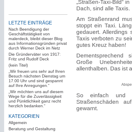
„Straßen-Taxi-Bild“ i
Dach, sind alle Taxis.
Am Straßenrand mu
LETZTE EINTRÄGE
stoppt ein Taxi. Län
Nach Beendigung der
gedauert. Allerdings
Geschäftstätigkeit von
Taxis verboten zu sei
malerdeck, bleibt dieser Blog
aus Informationsgründen privat
gutes Kreuz haben!
durch Werner Deck im Netz
Die Gründerväter von 1917:
Dementsprechend sin
Fritz und Rudolf Deck
Große Unebenheit
(kein Titel)
allenthalben. Das ist
„Wir freuen uns sehr auf Ihren
Besuch nächsten Dienstag um
17.00 Uhr und sind gespannt
Absper
auf Ihre Anregungen.“
„Wir möchten uns auf diesem
So einfach und p
Wege für die Zuverlässigkeit
und Pünktlichkeit ganz recht
Straßenschäden auf
herzlich bedanken.“
gewarnt.
KATEGORIEN
Allgemein
(288)
Beratung und Gestaltung
(12)