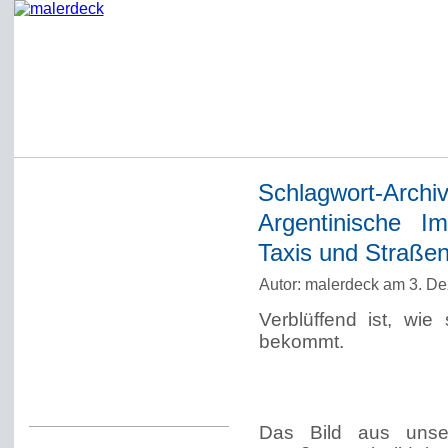
Schlagwort-Archi
Startseite
Argentinische I
Impressum
Taxis und Straßen
Datenschutzerklärung
Autor: malerdeck am 3. D
Über Werner Deck
Verblüffend ist, wi
Alter Blog malerdeck
bekommt.
Freundlich, pünktlich
Kommentarregeln
Das Bild aus unser