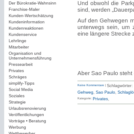
Und obwohl die Park
Der Bürokratie-Wahnsinn
(12)
sind, werden „Dauerpa
Franchise-Maler
(42)
Kunden-Wertschätzung
(114)
Auf den Gehwegen mu
Kundeninformation
(51)
unterwegs sein, um 
Kundenreaktionen
(400)
eine längere Strecke
Kundenservice
(178)
Lehrlinge
(54)
Mitarbeiter
(163)
Organisation und
Unternehmensführung
(117)
Pressearbeit
(12)
Privates
(193)
Aber Sao Paulo steht 
Schräges
(161)
simplify-Tipps
(123)
Keine Kommentare
|
Schlagwörter
Social Media
(409)
Gehweg
,
Sao Paulo
,
Schlaglö
Soziales
(37)
Kategorie:
Privates
Strategie
(220)
Urlaubsrenovierung
(44)
Veröffentlichungen
(14)
Vorträge • Beratung
(41)
Werbung
(90)
Wettbewerber
(61)