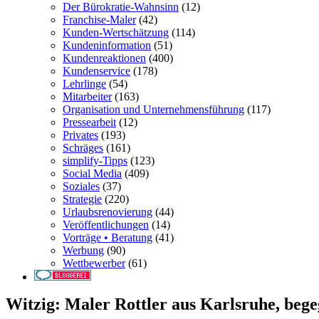
Der Bürokratie-Wahnsinn
(12)
Franchise-Maler
(42)
Kunden-Wertschätzung
(114)
Kundeninformation
(51)
Kundenreaktionen
(400)
Kundenservice
(178)
Lehrlinge
(54)
Mitarbeiter
(163)
Organisation und Unternehmensführung
(117)
Pressearbeit
(12)
Privates
(193)
Schräges
(161)
simplify-Tipps
(123)
Social Media
(409)
Soziales
(37)
Strategie
(220)
Urlaubsrenovierung
(44)
Veröffentlichungen
(14)
Vorträge • Beratung
(41)
Werbung
(90)
Wettbewerber
(61)
Witzig: Maler Rottler aus Karlsruhe, bege