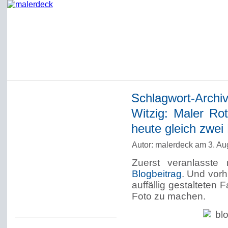
Schlagwort-Archi
Startseite
Witzig: Maler Rot
Impressum
heute gleich zwei
Datenschutzerklärung
Autor: malerdeck am 3. Au
Über Werner Deck
Zuerst veranlasste
Alter Blog malerdeck
Blogbeitrag
. Und vorh
Freundlich, pünktlich
auffällig gestalteten 
Foto zu machen.
Kommentarregeln