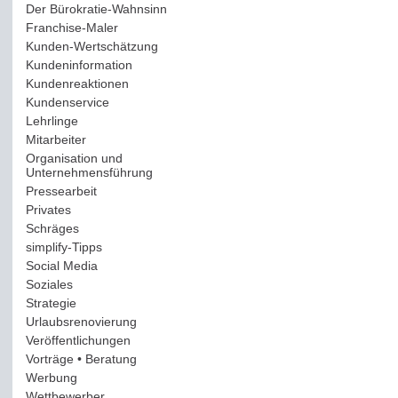
Der Bürokratie-Wahnsinn
(12)
Franchise-Maler
(42)
Kunden-Wertschätzung
(114)
Kundeninformation
(51)
Kundenreaktionen
(400)
Kundenservice
(178)
Lehrlinge
(54)
Mitarbeiter
(163)
Organisation und
Unternehmensführung
(117)
Pressearbeit
(12)
Privates
(193)
Schräges
(161)
simplify-Tipps
(123)
Social Media
(409)
Soziales
(37)
Strategie
(220)
Urlaubsrenovierung
(44)
Veröffentlichungen
(14)
Vorträge • Beratung
(41)
Werbung
(90)
Wettbewerber
(61)