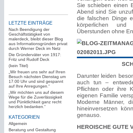
Sie schieben einen 
Abend sind Sie unzuf
die falschen Dinge e
LETZTE EINTRÄGE
körperlichen und 
Nach Beendigung der
Überstunden ohne Ende
Geschäftstätigkeit von
malerdeck, bleibt dieser Blog
aus Informationsgründen privat
durch Werner Deck im Netz
Die Gründerväter von 1917:
Fritz und Rudolf Deck
SCH
(kein Titel)
„Wir freuen uns sehr auf Ihren
Darunter leiden beso
Besuch nächsten Dienstag um
17.00 Uhr und sind gespannt
auch tun – entweder
auf Ihre Anregungen.“
Pflichten oder ihre
„Wir möchten uns auf diesem
eigenen Familie vers
Wege für die Zuverlässigkeit
Moderne Männer, di
und Pünktlichkeit ganz recht
herzlich bedanken.“
hineinversetzen könn
genauso.
KATEGORIEN
Allgemein
(288)
HEROISCHE GUTE 
Beratung und Gestaltung
(12)