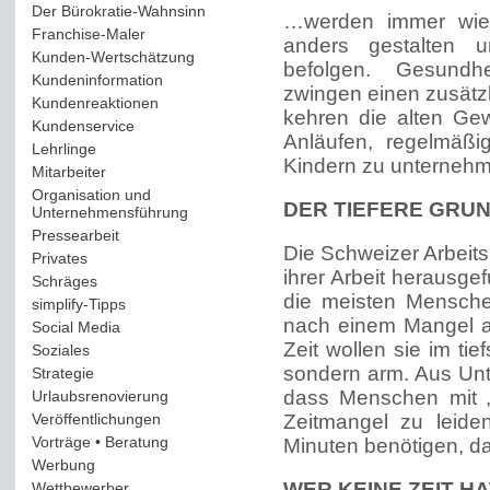
Der Bürokratie-Wahnsinn
(12)
…werden immer wiede
Franchise-Maler
(42)
anders gestalten u
Kunden-Wertschätzung
(114)
befolgen. Gesundh
Kundeninformation
(51)
zwingen einen zusätz
Kundenreaktionen
(400)
kehren die alten Gew
Kundenservice
(178)
Anläufen, regelmäßi
Lehrlinge
(54)
Kindern zu unterneh
Mitarbeiter
(163)
Organisation und
DER TIEFERE GRU
Unternehmensführung
(117)
Pressearbeit
(12)
Die Schweizer Arbeit
Privates
(193)
ihrer Arbeit herausg
Schräges
(161)
die meisten Mensche
simplify-Tipps
(123)
nach einem Mangel an
Social Media
(409)
Zeit wollen sie im tie
Soziales
(37)
sondern arm. Aus Unt
Strategie
(220)
dass Menschen mit „v
Urlaubsrenovierung
(44)
Veröffentlichungen
(14)
Zeitmangel zu leiden
Vorträge • Beratung
(41)
Minuten benötigen, da
Werbung
(90)
WER KEINE ZEIT HA
Wettbewerber
(61)