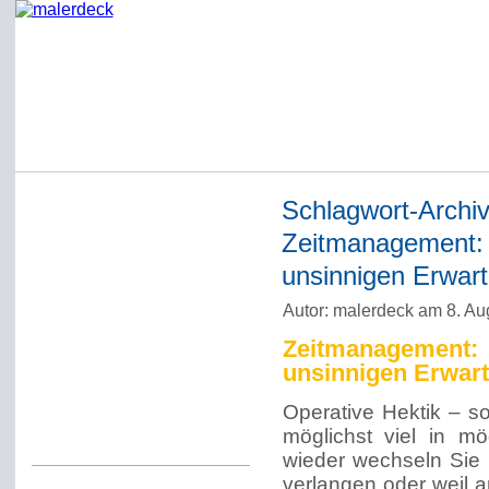
Schlagwort-Archi
Startseite
Zeitmanagement
Impressum
unsinnigen Erwar
Datenschutzerklärung
Autor: malerdeck am 8. Au
Über Werner Deck
Zeitmanagemen
Alter Blog malerdeck
unsinnigen Erwar
Freundlich, pünktlich
Operative Hektik – 
Kommentarregeln
möglichst viel in mö
wieder wechseln Sie 
verlangen oder weil a