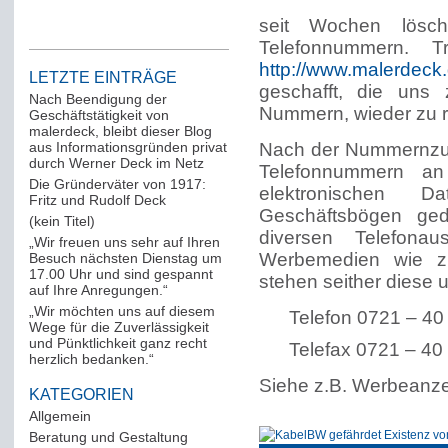
seit Wochen lösch
Telefonnummern. Tr
http://www.malerdeck
LETZTE EINTRÄGE
geschafft, die uns
Nach Beendigung der
Nummern, wieder zu re
Geschäftstätigkeit von
malerdeck, bleibt dieser Blog
aus Informationsgründen privat
Nach der Nummernzut
durch Werner Deck im Netz
Telefonnummern an 
Die Gründerväter von 1917:
elektronischen D
Fritz und Rudolf Deck
Geschäftsbögen ge
(kein Titel)
diversen Telefonau
„Wir freuen uns sehr auf Ihren
Werbemedien wie z.
Besuch nächsten Dienstag um
17.00 Uhr und sind gespannt
stehen seither diese 
auf Ihre Anregungen.“
„Wir möchten uns auf diesem
Telefon 0721 – 40
Wege für die Zuverlässigkeit
und Pünktlichkeit ganz recht
Telefax 0721 – 40
herzlich bedanken.“
Siehe z.B. Werbeanze
KATEGORIEN
Allgemein
(288)
Beratung und Gestaltung
(12)