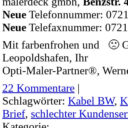
malerdeck gmbh,
Benzstr. 
Neue
Telefonnummer: 072
Neue
Telefaxnummer: 072
Mit farbenfrohen und 🙁 G
Leopoldshafen, Ihr
Opti-Maler-Partner®, Wern
22 Kommentare
|
Schlagwörter:
Kabel BW
,
K
Brief
,
schlechter Kundenser
Kategorie: