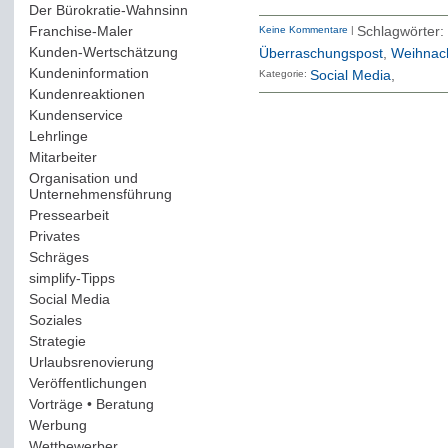
Der Bürokratie-Wahnsinn
(12)
Franchise-Maler
(42)
Keine Kommentare
|
Schlagwörte
Kunden-Wertschätzung
(114)
Überraschungspost
,
Weihnac
Kundeninformation
(51)
Kategorie:
Social Media
Kundenreaktionen
(400)
Kundenservice
(178)
Lehrlinge
(54)
Mitarbeiter
(163)
Organisation und
Unternehmensführung
(117)
Pressearbeit
(12)
Privates
(193)
Schräges
(161)
simplify-Tipps
(123)
Social Media
(409)
Soziales
(37)
Strategie
(220)
Urlaubsrenovierung
(44)
Veröffentlichungen
(14)
Vorträge • Beratung
(41)
Werbung
(90)
Wettbewerber
(61)