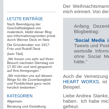
Der Weihnachtsmann,
mich erinnert. Von de
LETZTE EINTRÄGE
Nach Beendigung der
Anfang Dezemb
Geschäftstätigkeit von
Blogbeitrag:
malerdeck, bleibt dieser Blog
aus Informationsgründen privat
durch Werner Deck im Netz
“
Social Media i
Die Gründerväter von 1917:
Tweets und Post
Fritz und Rudolf Deck
wertvolle Infor
(kein Titel)
ohne Social Me
„Wir freuen uns sehr auf Ihren
hätte.”
.
Besuch nächsten Dienstag um
17.00 Uhr und sind gespannt
auf Ihre Anregungen.“
„Wir möchten uns auf diesem
Auch die Vernetzung
Wege für die Zuverlässigkeit
HEART WORXS
, is
und Pünktlichkeit ganz recht
Beispiel.
herzlich bedanken.“
Liebe Andrea Stanke,
KATEGORIEN
haben. Ich habe mich
Allgemein
(288)
gefreut.
Beratung und Gestaltung
(12)