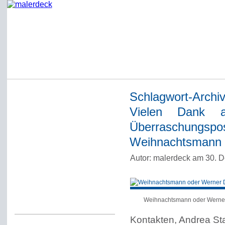
Schlagwort-Archi
Startseite
Vielen Dank 
Impressum
Überraschungspos
Datenschutzerklärung
Weihnachtsmann
Über Werner Deck
Autor: malerdeck am 30. 
Alter Blog malerdeck
Freundlich, pünktlich
Kommentarregeln
Weihnachtsmann oder Werne
Kontakten, Andrea St