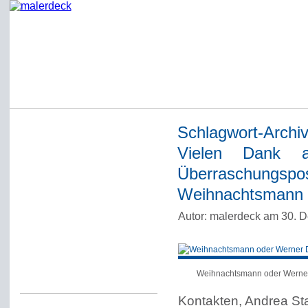
Schlagwort-Archi
Startseite
Vielen Dank 
Impressum
Überraschungspos
Datenschutzerklärung
Weihnachtsmann
Über Werner Deck
Autor: malerdeck am 30. 
Alter Blog malerdeck
Freundlich, pünktlich
Kommentarregeln
Weihnachtsmann oder Werne
Kontakten, Andrea St