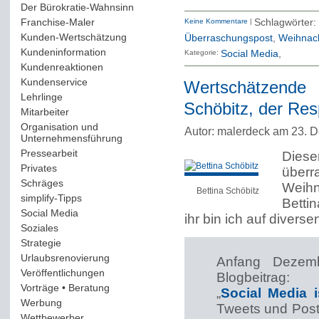
Der Bürokratie-Wahnsinn
(12)
Franchise-Maler
(42)
Keine Kommentare
|
Schlagwörte
Kunden-Wertschätzung
(114)
Überraschungspost
,
Weihnac
Kundeninformation
(51)
Kategorie:
Social Media
Kundenreaktionen
(400)
Kundenservice
(178)
Wertschätzende 
Lehrlinge
(54)
Schöbitz, der Resp
Mitarbeiter
(163)
Organisation und
Autor: malerdeck am 23. 
Unternehmensführung
(117)
Pressearbeit
(12)
Dies
Privates
(193)
über
Schräges
(161)
Weih
Bettina Schöbitz
simplify-Tipps
(123)
Betti
Social Media
(409)
ihr bin ich auf divers
Soziales
(37)
Strategie
(220)
Urlaubsrenovierung
(44)
Anfang Dezemb
Veröffentlichungen
(14)
Blogbeitrag:
Vorträge • Beratung
(41)
„
Social Media i
Werbung
(90)
Tweets und Post
Wettbewerber
(61)