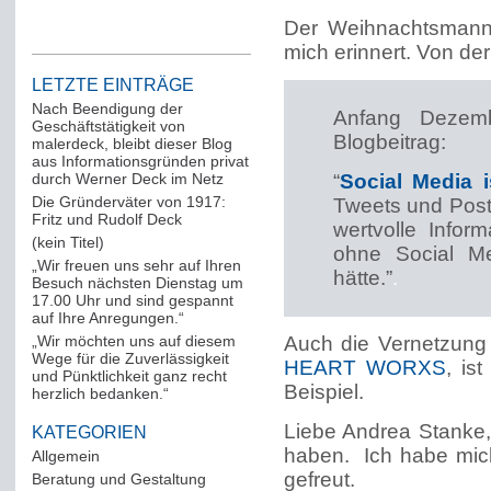
Der Weihnachtsmann,
mich erinnert. Von de
LETZTE EINTRÄGE
Nach Beendigung der
Anfang Dezemb
Geschäftstätigkeit von
Blogbeitrag:
malerdeck, bleibt dieser Blog
aus Informationsgründen privat
durch Werner Deck im Netz
“
Social Media i
Die Gründerväter von 1917:
Tweets und Post
Fritz und Rudolf Deck
wertvolle Infor
(kein Titel)
ohne Social Me
„Wir freuen uns sehr auf Ihren
hätte.”
.
Besuch nächsten Dienstag um
17.00 Uhr und sind gespannt
auf Ihre Anregungen.“
„Wir möchten uns auf diesem
Auch die Vernetzung
Wege für die Zuverlässigkeit
HEART WORXS
, is
und Pünktlichkeit ganz recht
Beispiel.
herzlich bedanken.“
Liebe Andrea Stanke,
KATEGORIEN
haben. Ich habe mich
Allgemein
(288)
gefreut.
Beratung und Gestaltung
(12)