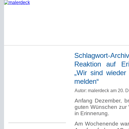
Schlagwort-Archi
Startseite
Reaktion auf Er
Impressum
„Wir sind wieder
Datenschutzerklärung
melden“
Über Werner Deck
Autor: malerdeck am 20. 
Alter Blog malerdeck
Anfang Dezember, br
Freundlich, pünktlich
guten Wünschen zur 
in Erinnerung.
Kommentarregeln
Am Wochenende war, 