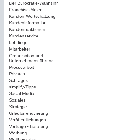
Der Bürokratie-Wahnsinn
(12)
Franchise-Maler
(42)
Kunden-Wertschätzung
(114)
Kundeninformation
(51)
Kundenreaktionen
(400)
Kundenservice
(178)
Lehrlinge
(54)
Mitarbeiter
(163)
Organisation und
Unternehmensführung
(117)
Pressearbeit
(12)
Privates
(193)
Schräges
(161)
simplify-Tipps
(123)
Social Media
(409)
Soziales
(37)
Strategie
(220)
Urlaubsrenovierung
(44)
Veröffentlichungen
(14)
Vorträge • Beratung
(41)
Werbung
(90)
Wettbewerber
(61)