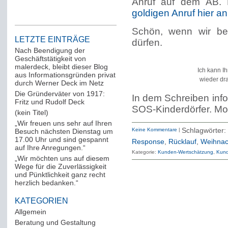
Anruf auf dem AB. 
goldigen Anruf hier a
Schön, wenn wir be
LETZTE EINTRÄGE
dürfen.
Nach Beendigung der
Geschäftstätigkeit von
malerdeck, bleibt dieser Blog
Ich kann I
aus Informationsgründen privat
wieder dr
durch Werner Deck im Netz
Die Gründerväter von 1917:
In dem Schreiben inf
Fritz und Rudolf Deck
SOS-Kinderdörfer. Mot
(kein Titel)
„Wir freuen uns sehr auf Ihren
Keine Kommentare
|
Schlagwörte
Besuch nächsten Dienstag um
17.00 Uhr und sind gespannt
Response
,
Rücklauf
,
Weihnach
auf Ihre Anregungen.“
Kategorie:
Kunden-Wertschätzung
Kund
„Wir möchten uns auf diesem
Wege für die Zuverlässigkeit
und Pünktlichkeit ganz recht
herzlich bedanken.“
KATEGORIEN
Allgemein
(288)
Beratung und Gestaltung
(12)