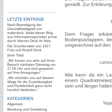
gestellt. Zur Erklärun
LETZTE EINTRÄGE
Nach Beendigung der
Geschäftstätigkeit von
malerdeck, bleibt dieser Blog
Dem Frager erkäre
aus Informationsgründen privat
Bodenputzlappen, der
durch Werner Deck im Netz
umgerechnet auf den Q
Die Gründerväter von 1917:
Fritz und Rudolf Deck
(kein Titel)
„Wir freuen uns sehr auf Ihren
Lamin
Besuch nächsten Dienstag um
17.00 Uhr und sind gespannt
auf Ihre Anregungen.“
Wie kann da ein La
„Wir möchten uns auf diesem
einem Quadratmeterp
Wege für die Zuverlässigkeit
sein und länger halte
und Pünktlichkeit ganz recht
herzlich bedanken.“
KATEGORIEN
Tepp
Allgemein
(288)
Beratung und Gestaltung
(12)