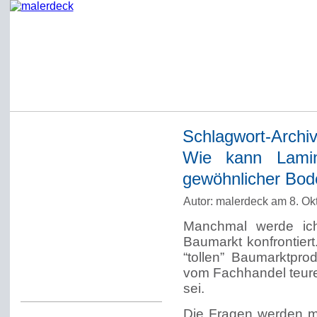
Schlagwort-Archi
Startseite
Wie kann Lamina
Impressum
gewöhnlicher Bod
Datenschutzerklärung
Autor: malerdeck am 8. Ok
Über Werner Deck
Manchmal werde ic
Alter Blog malerdeck
Baumarkt konfrontier
Freundlich, pünktlich
“tollen” Baumarktpro
vom Fachhandel teurer
Kommentarregeln
sei.
Die Fragen werden m