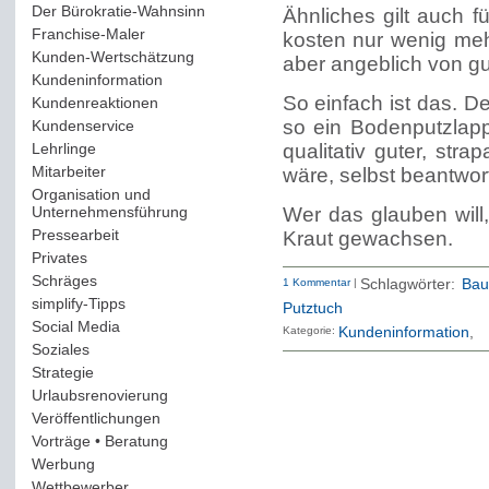
Der Bürokratie-Wahnsinn
(12)
Ähnliches gilt auch 
Franchise-Maler
(42)
kosten nur wenig mehr
Kunden-Wertschätzung
(114)
aber angeblich von gut
Kundeninformation
(51)
So einfach ist das. 
Kundenreaktionen
(400)
so ein Bodenputzlapp
Kundenservice
(178)
Lehrlinge
(54)
qualitativ guter, str
Mitarbeiter
(163)
wäre, selbst beantwor
Organisation und
Unternehmensführung
(117)
Wer das glauben will
Pressearbeit
(12)
Kraut gewachsen.
Privates
(193)
Schräges
(161)
1 Kommentar
|
Schlagwörter:
Bau
simplify-Tipps
(123)
Putztuch
Social Media
(409)
Kategorie:
Kundeninformation
Soziales
(37)
Strategie
(220)
Urlaubsrenovierung
(44)
Veröffentlichungen
(14)
Vorträge • Beratung
(41)
Werbung
(90)
Wettbewerber
(61)