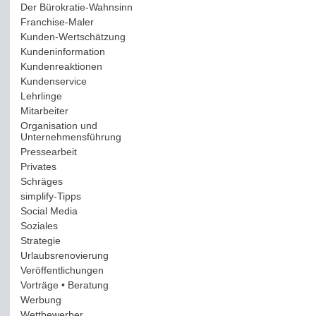
Der Bürokratie-Wahnsinn
(12)
Franchise-Maler
(42)
Kunden-Wertschätzung
(114)
Kundeninformation
(51)
Kundenreaktionen
(400)
Kundenservice
(178)
Lehrlinge
(54)
Mitarbeiter
(163)
Organisation und
Unternehmensführung
(117)
Pressearbeit
(12)
Privates
(193)
Schräges
(161)
simplify-Tipps
(123)
Social Media
(409)
Soziales
(37)
Strategie
(220)
Urlaubsrenovierung
(44)
Veröffentlichungen
(14)
Vorträge • Beratung
(41)
Werbung
(90)
Wettbewerber
(61)