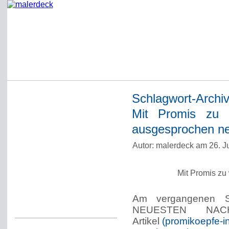
Schlagwort-Archi
Startseite
Mit Promis zu w
Impressum
ausgesprochen ne
Datenschutzerklärung
Autor: malerdeck am 26. J
Über Werner Deck
Alter Blog malerdeck
Mit Promis zu 
Freundlich, pünktlich
Am vergangenen 
Kommentarregeln
NEUESTEN NACHR
Artikel
(promikoepfe-i