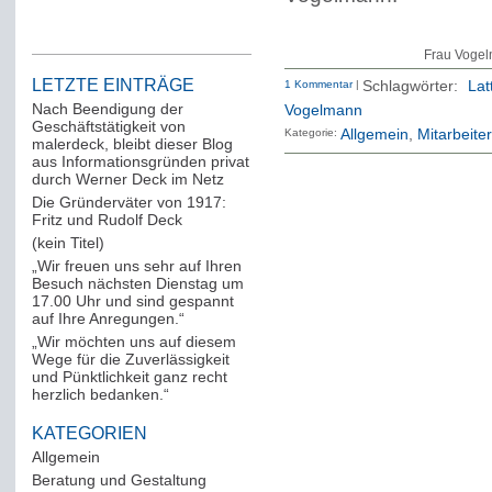
Frau Vogelm
LETZTE EINTRÄGE
1 Kommentar
|
Schlagwörter:
Lat
Nach Beendigung der
Vogelmann
Geschäftstätigkeit von
Kategorie:
Allgemein
Mitarbeiter
malerdeck, bleibt dieser Blog
aus Informationsgründen privat
durch Werner Deck im Netz
Die Gründerväter von 1917:
Fritz und Rudolf Deck
(kein Titel)
„Wir freuen uns sehr auf Ihren
Besuch nächsten Dienstag um
17.00 Uhr und sind gespannt
auf Ihre Anregungen.“
„Wir möchten uns auf diesem
Wege für die Zuverlässigkeit
und Pünktlichkeit ganz recht
herzlich bedanken.“
KATEGORIEN
Allgemein
(288)
Beratung und Gestaltung
(12)