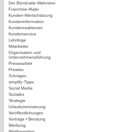
Der Bürokratie-Wahnsinn
(12)
Franchise-Maler
(42)
Kunden-Wertschätzung
(114)
Kundeninformation
(51)
Kundenreaktionen
(400)
Kundenservice
(178)
Lehrlinge
(54)
Mitarbeiter
(163)
Organisation und
Unternehmensführung
(117)
Pressearbeit
(12)
Privates
(193)
Schräges
(161)
simplify-Tipps
(123)
Social Media
(409)
Soziales
(37)
Strategie
(220)
Urlaubsrenovierung
(44)
Veröffentlichungen
(14)
Vorträge • Beratung
(41)
Werbung
(90)
Wettbewerber
(61)