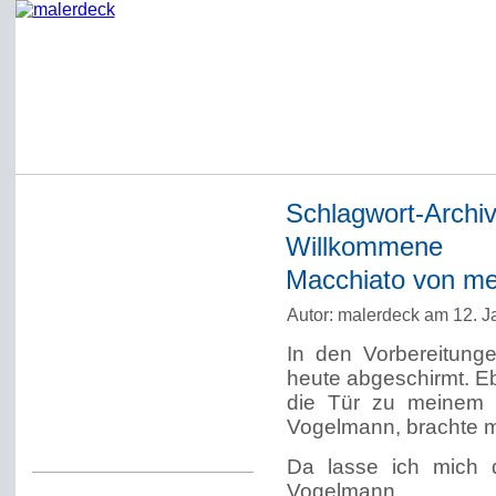
Schlagwort-Archi
Startseite
Willkommene A
Impressum
Macchiato von mei
Datenschutzerklärung
Autor: malerdeck am 12. J
Über Werner Deck
In den Vorbereitung
Alter Blog malerdeck
heute abgeschirmt. Eb
Freundlich, pünktlich
die Tür zu meinem B
Vogelmann, brachte mi
Kommentarregeln
Da lasse ich mich 
Vogelmann.