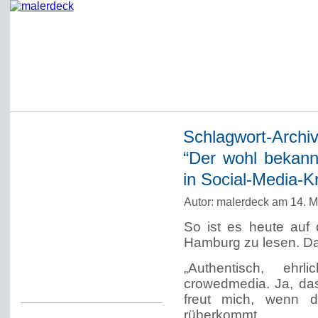
Schlagwort-Archi
Startseite
“Der wohl bekann
Impressum
in Social-Media-K
Datenschutzerklärung
Autor: malerdeck am 14. 
Über Werner Deck
So ist es heute au
Alter Blog malerdeck
Hamburg zu lesen. Das
Freundlich, pünktlich
„Authentisch, ehrl
Kommentarregeln
crowedmedia. Ja, das
freut mich, wenn d
rüberkommt.