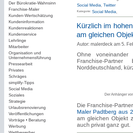
Der Bürokratie-Wahnsinn
(12)
Social Media
,
Twitter
Franchise-Maler
(42)
Kategorie:
Social Media
Kunden-Wertschätzung
(114)
Kundeninformation
(51)
Kürzlich im hohen
Kundenreaktionen
(400)
am gleichen Objek
Kundenservice
(178)
Lehrlinge
(54)
Autor: malerdeck am 5. Fe
Mitarbeiter
(163)
Organisation und
Ohne voneinander 
Unternehmensführung
(117)
Franchise-Partner
Pressearbeit
(12)
Norddeutschland, kürz
Privates
(193)
Schräges
(161)
simplify-Tipps
(123)
Social Media
(409)
Der Anhänger von
Soziales
(37)
Strategie
(220)
Die Franchise-Partne
Urlaubsrenovierung
(44)
Maler Padtberg aus 
Veröffentlichungen
(14)
am gleichen Objekt zu
Vorträge • Beratung
(41)
auch privat ganz gut.
Werbung
(90)
Wettbewerber
(61)