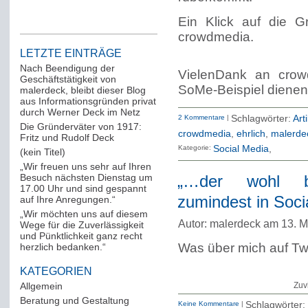
Ein Klick auf die Gr
crowdmedia.
LETZTE EINTRÄGE
Nach Beendigung der
VielenDank an crow
Geschäftstätigkeit von
SoMe-Beispiel dienen 
malerdeck, bleibt dieser Blog
aus Informationsgründen privat
durch Werner Deck im Netz
2 Kommentare
|
Schlagwörter:
Art
Die Gründerväter von 1917:
crowdmedia
,
ehrlich
,
malerde
Fritz und Rudolf Deck
Kategorie:
Social Media
(kein Titel)
„Wir freuen uns sehr auf Ihren
Besuch nächsten Dienstag um
„…der wohl be
17.00 Uhr und sind gespannt
zumindest in Soci
auf Ihre Anregungen.“
„Wir möchten uns auf diesem
Autor: malerdeck am 13. 
Wege für die Zuverlässigkeit
und Pünktlichkeit ganz recht
Was über mich auf Twi
herzlich bedanken.“
KATEGORIEN
Allgemein
(288)
Zuv
Beratung und Gestaltung
(12)
Keine Kommentare
|
Schlagwörter