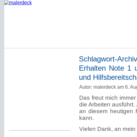
Schlagwort-Archi
Startseite
Erhalten Note 1 
Impressum
und Hilfsbereitscha
Datenschutzerklärung
Autor: malerdeck am 6. Au
Über Werner Deck
Das freut mich immer
Alter Blog malerdeck
die Arbeiten ausführt
Freundlich, pünktlich
an diesem heutigen 
kann.
Kommentarregeln
Vielen Dank, an mein 