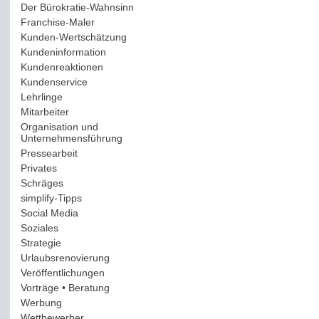
Der Bürokratie-Wahnsinn
(12)
Franchise-Maler
(42)
Kunden-Wertschätzung
(114)
Kundeninformation
(51)
Kundenreaktionen
(400)
Kundenservice
(178)
Lehrlinge
(54)
Mitarbeiter
(163)
Organisation und
Unternehmensführung
(117)
Pressearbeit
(12)
Privates
(193)
Schräges
(161)
simplify-Tipps
(123)
Social Media
(409)
Soziales
(37)
Strategie
(220)
Urlaubsrenovierung
(44)
Veröffentlichungen
(14)
Vorträge • Beratung
(41)
Werbung
(90)
Wettbewerber
(61)