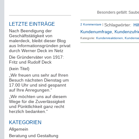
Besonders gefällt: Saube
LETZTE EINTRÄGE
2 Kommentare
|
Schlagwörter:
Hil
Nach Beendigung der
Kundenumfrage
,
Kundenzufri
Geschäftstätigkeit von
Kategorie:
Kundenreaktionen
Kundense
malerdeck, bleibt dieser Blog
aus Informationsgründen privat
durch Werner Deck im Netz
Die Gründerväter von 1917:
Fritz und Rudolf Deck
(kein Titel)
„Wir freuen uns sehr auf Ihren
Besuch nächsten Dienstag um
17.00 Uhr und sind gespannt
auf Ihre Anregungen.“
„Wir möchten uns auf diesem
Wege für die Zuverlässigkeit
und Pünktlichkeit ganz recht
herzlich bedanken.“
KATEGORIEN
Allgemein
(288)
Beratung und Gestaltung
(12)