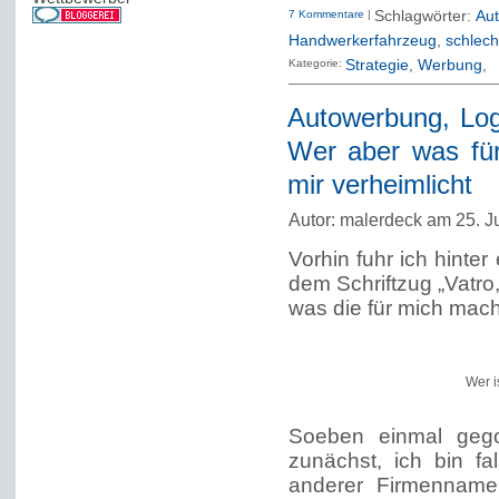
7 Kommentare
|
Schlagwörter:
Aut
Handwerkerfahrzeug
,
schlech
Kategorie:
Strategie
Werbung
Autowerbung, Log
Wer aber was fü
mir verheimlicht
Autor: malerdeck am 25. J
Vorhin fuhr ich hinte
dem Schriftzug „Vatro
was die für mich mac
Wer i
Soeben einmal gego
zunächst, ich bin f
anderer Firmennamen