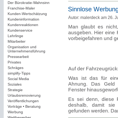
Der Bürokratie-Wahnsinn
(12)
Sinnlose Werbung
Franchise-Maler
(42)
Kunden-Wertschätzung
(114)
Autor: malerdeck am 26. J
Kundeninformation
(51)
Kundenreaktionen
(400)
Man glaubt es nicht
Kundenservice
(178)
ausgeben. Hier eine
Lehrlinge
(54)
vorbeigefahren und g
Mitarbeiter
(163)
Organisation und
Unternehmensführung
(117)
Pressearbeit
(12)
Privates
(193)
Schräges
(161)
Auf der Fahrzeugrücks
simplify-Tipps
(123)
Was ist das für ei
Social Media
(409)
Ahnung. Das Geld f
Soziales
(37)
Fenster hinausgeworf
Strategie
(220)
Urlaubsrenovierung
(44)
Es sei denn, diese 
Veröffentlichungen
(14)
deshalb, damit sie
Vorträge • Beratung
(41)
gefunden werden. Dann
Werbung
(90)
Wettbewerber
(61)