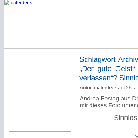
Schlagwort-Archi
Startseite
„Der gute Geist“
Impressum
verlassen“? Sinn
Datenschutzerklärung
Autor: malerdeck am 28. J
Über Werner Deck
Andrea Festag aus Do
Alter Blog malerdeck
mir dieses Foto unter
Freundlich, pünktlich
Sinnlos
Kommentarregeln
V