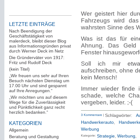
Wer geistert hier du
Fahrzeugs wird das 
LETZTE EINTRÄGE
wahrsten Sinne des W
Nach Beendigung der
Geschäftstätigkeit von
Was ist das für ei
malerdeck, bleibt dieser Blog
Ahnung. Das Geld f
aus Informationsgründen privat
durch Werner Deck im Netz
Fenster hinausgeworf
Die Gründerväter von 1917:
Fritz und Rudolf Deck
Soll ich mir etw
(kein Titel)
aufschreiben, ohne 
„Wir freuen uns sehr auf Ihren
kein Mensch!
Besuch nächsten Dienstag um
17.00 Uhr und sind gespannt
Immer wieder finde i
auf Ihre Anregungen.“
schade, welche Chan
„Wir möchten uns auf diesem
vergeben, leider. ;-(
Wege für die Zuverlässigkeit
und Pünktlichkeit ganz recht
herzlich bedanken.“
3 Kommentare
|
Schlagwörter:
Au
Handwerkerauto
,
Handwerke
KATEGORIEN
Werbung
Allgemein
(288)
Kategorie:
Strategie
Werbung
Beratung und Gestaltung
(12)