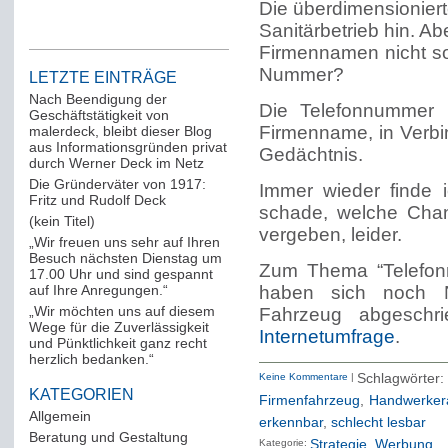
Die überdimensioniert
Sanitärbetrieb hin. A
Firmennamen nicht so
Nummer?
LETZTE EINTRÄGE
Nach Beendigung der
Die Telefonnummer 
Geschäftstätigkeit von
Firmenname, in Verbi
malerdeck, bleibt dieser Blog
aus Informationsgründen privat
Gedächtnis.
durch Werner Deck im Netz
Die Gründerväter von 1917:
Immer wieder finde i
Fritz und Rudolf Deck
schade, welche Chan
(kein Titel)
vergeben, leider.
„Wir freuen uns sehr auf Ihren
Besuch nächsten Dienstag um
Zum Thema “Telefon
17.00 Uhr und sind gespannt
auf Ihre Anregungen.“
haben sich noch 
„Wir möchten uns auf diesem
Fahrzeug abgeschr
Wege für die Zuverlässigkeit
Internetumfrage
.
und Pünktlichkeit ganz recht
herzlich bedanken.“
Keine Kommentare
|
Schlagwö
KATEGORIEN
Firmenfahrzeug
,
Handwerker
Allgemein
(288)
erkennbar
,
schlecht lesbar
Beratung und Gestaltung
(12)
Kategorie:
Strategie
Werbung