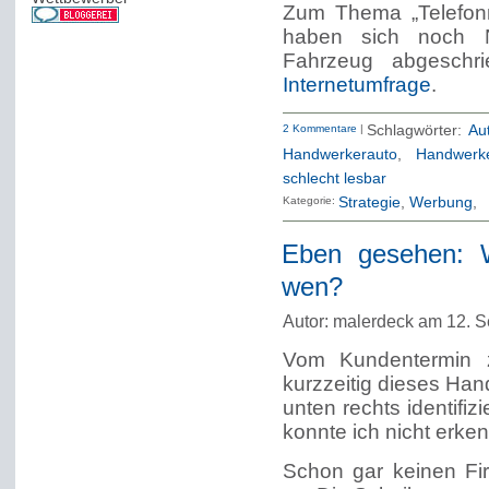
Zum Thema „Telefon
haben sich noch 
Fahrzeug abgeschr
Internetumfrage
.
2 Kommentare
|
Schlagwörter:
Au
Handwerkerauto
,
Handwerke
schlecht lesbar
Kategorie:
Strategie
Werbung
Eben gesehen: W
wen?
Autor: malerdeck am 12. 
Vom Kundentermin z
kurzzeitig dieses Han
unten rechts identifi
konnte ich nicht erke
Schon gar keinen Fi