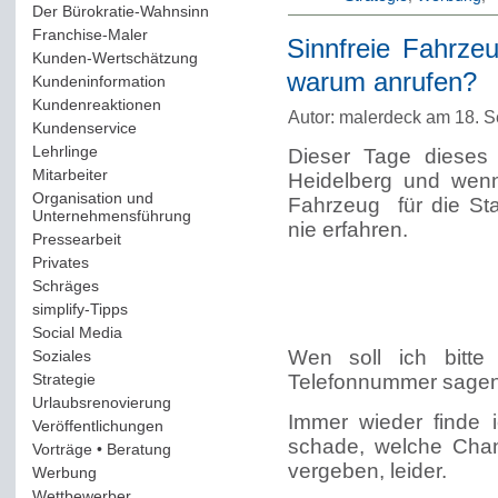
Der Bürokratie-Wahnsinn
(12)
Franchise-Maler
(42)
Sinnfreie Fahrzeu
Kunden-Wertschätzung
(114)
warum anrufen?
Kundeninformation
(51)
Kundenreaktionen
(400)
Autor: malerdeck am 18. 
Kundenservice
(178)
Lehrlinge
(54)
Dieser Tage dieses
Mitarbeiter
(163)
Heidelberg und wen
Organisation und
Fahrzeug für die St
Unternehmensführung
(117)
nie erfahren.
Pressearbeit
(12)
Privates
(193)
Schräges
(161)
simplify-Tipps
(123)
Social Media
(409)
Wen soll ich bitte
Soziales
(37)
Strategie
(220)
Telefonnummer sage
Urlaubsrenovierung
(44)
Immer wieder finde i
Veröffentlichungen
(14)
schade, welche Chan
Vorträge • Beratung
(41)
vergeben, leider.
Werbung
(90)
Wettbewerber
(61)