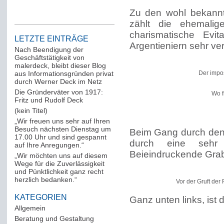
Zu den wohl bekannte
zählt die ehemalig
charismatische Ev
LETZTE EINTRÄGE
Argentieniern sehr ver
Nach Beendigung der
Geschäftstätigkeit von
malerdeck, bleibt dieser Blog
aus Informationsgründen privat
Der impo
durch Werner Deck im Netz
Die Gründerväter von 1917:
Wo f
Fritz und Rudolf Deck
(kein Titel)
„Wir freuen uns sehr auf Ihren
Besuch nächsten Dienstag um
Beim Gang durch den
17.00 Uhr und sind gespannt
durch eine sehr r
auf Ihre Anregungen.“
Beieindruckende Grab
„Wir möchten uns auf diesem
Wege für die Zuverlässigkeit
und Pünktlichkeit ganz recht
herzlich bedanken.“
Vor der Gruft der 
KATEGORIEN
Ganz unten links, ist 
Allgemein
(288)
Beratung und Gestaltung
(12)