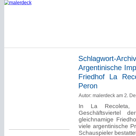
Schlagwort-Archi
Startseite
Argentinische Im
Impressum
Friedhof La Rec
Datenschutzerklärung
Peron
Über Werner Deck
Autor: malerdeck am 2. D
Alter Blog malerdeck
In La Recoleta,
Freundlich, pünktlich
Geschäftsviertel de
gleichnamige Friedh
Kommentarregeln
viele argentinische P
Schauspieler bestattet