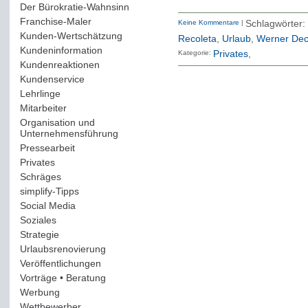
Der Bürokratie-Wahnsinn
(12)
Franchise-Maler
(42)
Keine Kommentare
|
Schlagwörter
Kunden-Wertschätzung
(114)
Recoleta
,
Urlaub
,
Werner Dec
Kundeninformation
(51)
Kategorie:
Privates
Kundenreaktionen
(400)
Kundenservice
(178)
Lehrlinge
(54)
Mitarbeiter
(163)
Organisation und
Unternehmensführung
(117)
Pressearbeit
(12)
Privates
(193)
Schräges
(161)
simplify-Tipps
(123)
Social Media
(409)
Soziales
(37)
Strategie
(220)
Urlaubsrenovierung
(44)
Veröffentlichungen
(14)
Vorträge • Beratung
(41)
Werbung
(90)
Wettbewerber
(61)