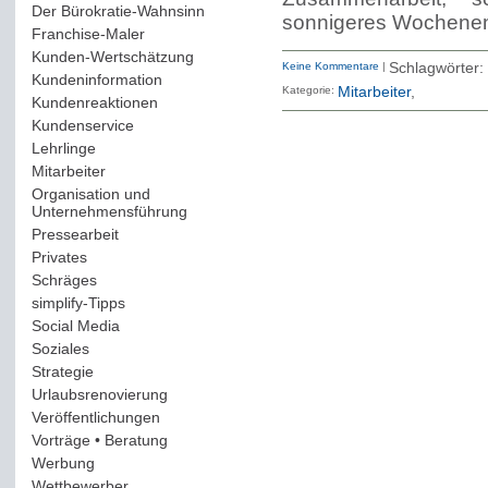
Der Bürokratie-Wahnsinn
(12)
sonnigeres Wochenen
Franchise-Maler
(42)
Kunden-Wertschätzung
(114)
Keine Kommentare
|
Schlagwörter:
Kundeninformation
(51)
Kategorie:
Mitarbeiter
Kundenreaktionen
(400)
Kundenservice
(178)
Lehrlinge
(54)
Mitarbeiter
(163)
Organisation und
Unternehmensführung
(117)
Pressearbeit
(12)
Privates
(193)
Schräges
(161)
simplify-Tipps
(123)
Social Media
(409)
Soziales
(37)
Strategie
(220)
Urlaubsrenovierung
(44)
Veröffentlichungen
(14)
Vorträge • Beratung
(41)
Werbung
(90)
Wettbewerber
(61)