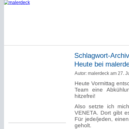
Schlagwort-Archi
Startseite
Heute bei malerdec
Impressum
Autor: malerdeck am 27. J
Datenschutzerklärung
Heute Vormittag ents
Über Werner Deck
Team eine Abkühlung
Alter Blog malerdeck
hitzefrei!
Freundlich, pünktlich
Also setzte ich mic
VENETA. Dort gibt es
Kommentarregeln
Für jede/jeden, eine
geholt.