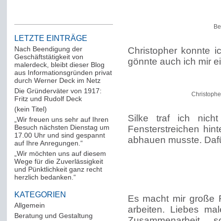
Be
LETZTE EINTRÄGE
Nach Beendigung der
Christopher konnte i
Geschäftstätigkeit von
gönnte auch ich mir e
malerdeck, bleibt dieser Blog
aus Informationsgründen privat
durch Werner Deck im Netz
Die Gründerväter von 1917:
Christophe
Fritz und Rudolf Deck
(kein Titel)
Silke traf ich nic
„Wir freuen uns sehr auf Ihren
Besuch nächsten Dienstag um
Fensterstreichen hin
17.00 Uhr und sind gespannt
abhauen musste. Dafü
auf Ihre Anregungen.“
„Wir möchten uns auf diesem
Wege für die Zuverlässigkeit
und Pünktlichkeit ganz recht
herzlich bedanken.“
KATEGORIEN
Es macht mir große
Allgemein
(288)
arbeiten. Liebes ma
Beratung und Gestaltung
(12)
Zusammenarbeit, 