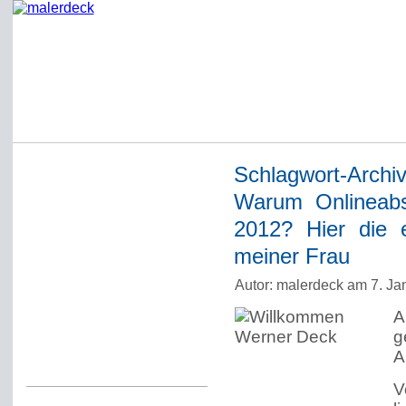
Schlagwort-Archi
Startseite
Warum Onlineabs
Impressum
2012? Hier die 
Datenschutzerklärung
meiner Frau
Über Werner Deck
Autor: malerdeck am 7. Ja
Alter Blog malerdeck
A
Freundlich, pünktlich
g
A
Kommentarregeln
V