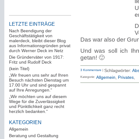
l
U
e
LETZTE EINTRÄGE
D
Nach Beendigung der
V
Geschäftstätigkeit von
Das war also der Grun
malerdeck, bleibt dieser Blog
aus Informationsgründen privat
Und was soll ich Ih
durch Werner Deck im Netz
getan! 🙂
Die Gründerväter von 1917:
Fritz und Rudolf Deck
(kein Titel)
3 Kommentare
|
Schlagwörter:
Abs
„Wir freuen uns sehr auf Ihren
Kategorie:
Allgemein
Privates
Besuch nächsten Dienstag um
17.00 Uhr und sind gespannt
auf Ihre Anregungen.“
„Wir möchten uns auf diesem
Wege für die Zuverlässigkeit
und Pünktlichkeit ganz recht
herzlich bedanken.“
KATEGORIEN
Allgemein
(288)
Beratung und Gestaltung
(12)