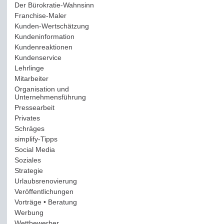
Der Bürokratie-Wahnsinn
(12)
Franchise-Maler
(42)
Kunden-Wertschätzung
(114)
Kundeninformation
(51)
Kundenreaktionen
(400)
Kundenservice
(178)
Lehrlinge
(54)
Mitarbeiter
(163)
Organisation und
Unternehmensführung
(117)
Pressearbeit
(12)
Privates
(193)
Schräges
(161)
simplify-Tipps
(123)
Social Media
(409)
Soziales
(37)
Strategie
(220)
Urlaubsrenovierung
(44)
Veröffentlichungen
(14)
Vorträge • Beratung
(41)
Werbung
(90)
Wettbewerber
(61)