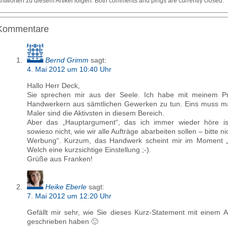
ntworten zu diesem Artikel folgen. Both comments and pings are currently closed.
Kommentare
Bernd Grimm
sagt:
4. Mai 2012 um 10:40 Uhr
Hallo Herr Deck,
Sie sprechen mir aus der Seele. Ich habe mit meinem Pro
Handwerkern aus sämtlichen Gewerken zu tun. Eins muss m
Maler sind die Aktivsten in diesem Bereich.
Aber das „Hauptargument“, das ich immer wieder höre is
sowieso nicht, wie wir alle Aufträge abarbeiten sollen – bitte 
Werbung“. Kurzum, das Handwerk scheint mir im Moment „s
Welch eine kurzsichtige Einstellung ;-).
Grüße aus Franken!
Heike Eberle
sagt:
7. Mai 2012 um 12:20 Uhr
Gefällt mir sehr, wie Sie dieses Kurz-Statement mit einem 
geschrieben haben 🙂