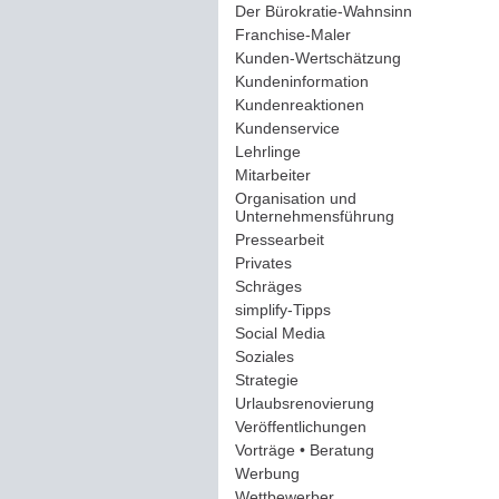
Der Bürokratie-Wahnsinn
(12)
Franchise-Maler
(42)
Kunden-Wertschätzung
(114)
Kundeninformation
(51)
Kundenreaktionen
(400)
Kundenservice
(178)
Lehrlinge
(54)
Mitarbeiter
(163)
Organisation und
Unternehmensführung
(117)
Pressearbeit
(12)
Privates
(193)
Schräges
(161)
simplify-Tipps
(123)
Social Media
(409)
Soziales
(37)
Strategie
(220)
Urlaubsrenovierung
(44)
Veröffentlichungen
(14)
Vorträge • Beratung
(41)
Werbung
(90)
Wettbewerber
(61)