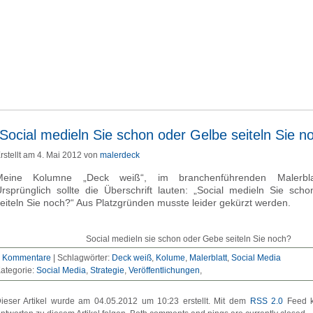
„Social medieln Sie schon oder Gelbe seiteln Sie n
rstellt am 4. Mai 2012 von
malerdeck
Meine Kolumne „Deck weiß“, im branchenführenden Malerblat
rsprünglich sollte die Überschrift lauten: „Social medieln Sie sch
eiteln Sie noch?“ Aus Platzgründen musste leider gekürzt werden.
Social medieln sie schon oder Gebe seiteln Sie noch?
 Kommentare
|
Schlagwörter:
Deck weiß
,
Kolume
,
Malerblatt
,
Social Media
ategorie:
Social Media
Strategie
Veröffentlichungen
ieser Artikel wurde am 04.05.2012 um 10:23 erstellt. Mit dem
RSS 2.0
Feed k