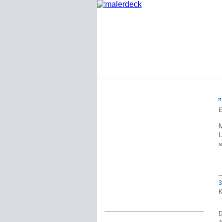
Startseite
E
Impressum
Datenschutzerklärung
U
s
Über Werner Deck
Alter Blog malerdeck
Freundlich, pünktlich
3
K
Kommentarregeln
D