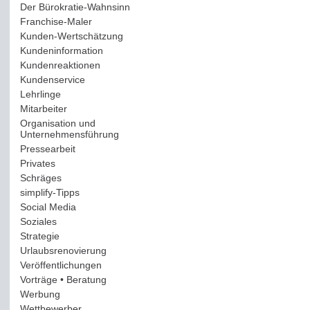
Der Bürokratie-Wahnsinn
(12)
Franchise-Maler
(42)
Kunden-Wertschätzung
(114)
Kundeninformation
(51)
Kundenreaktionen
(400)
Kundenservice
(178)
Lehrlinge
(54)
Mitarbeiter
(163)
Organisation und
Unternehmensführung
(117)
Pressearbeit
(12)
Privates
(193)
Schräges
(161)
simplify-Tipps
(123)
Social Media
(409)
Soziales
(37)
Strategie
(220)
Urlaubsrenovierung
(44)
Veröffentlichungen
(14)
Vorträge • Beratung
(41)
Werbung
(90)
Wettbewerber
(61)