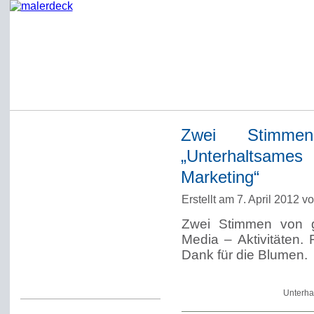
Zwei Stimmen
Startseite
„Unterhaltsame
Impressum
Marketing“
Datenschutzerklärung
Erstellt am 7. April 2012 v
Über Werner Deck
Zwei Stimmen von ge
Alter Blog malerdeck
Media – Aktivitäten. 
Freundlich, pünktlich
Dank für die Blumen.
Kommentarregeln
Unterha