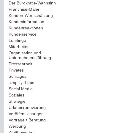
Der Bürokratie-Wahnsinn
(12)
Franchise-Maler
(42)
Kunden-Wertschätzung
(114)
Kundeninformation
(51)
Kundenreaktionen
(400)
Kundenservice
(178)
Lehrlinge
(54)
Mitarbeiter
(163)
Organisation und
Unternehmensführung
(117)
Pressearbeit
(12)
Privates
(193)
Schräges
(161)
simplify-Tipps
(123)
Social Media
(409)
Soziales
(37)
Strategie
(220)
Urlaubsrenovierung
(44)
Veröffentlichungen
(14)
Vorträge • Beratung
(41)
Werbung
(90)
Wettbewerber
(61)