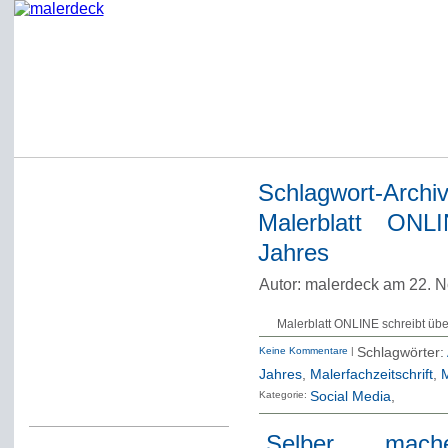
Schlagwort-Archi
Startseite
Malerblatt ONL
Impressum
Jahres
Datenschutzerklärung
Autor: malerdeck am 22. 
Über Werner Deck
Malerblatt ONLINE schreibt üb
Alter Blog malerdeck
Keine Kommentare
|
Schlagwörter:
Freundlich, pünktlich
Jahres
,
Malerfachzeitschrift
,
Kommentarregeln
Kategorie:
Social Media
„Selber mac