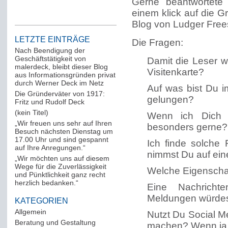
Gerne beantwortete
einem klick auf die 
Blog von Ludger Free
LETZTE EINTRÄGE
Die Fragen:
Nach Beendigung der
Geschäftstätigkeit von
Damit die Leser w
malerdeck, bleibt dieser Blog
Visitenkarte?
aus Informationsgründen privat
durch Werner Deck im Netz
Auf was bist Du i
Die Gründerväter von 1917:
gelungen?
Fritz und Rudolf Deck
(kein Titel)
Wenn ich Dich
„Wir freuen uns sehr auf Ihren
besonders gerne?
Besuch nächsten Dienstag um
17.00 Uhr und sind gespannt
Ich finde solche 
auf Ihre Anregungen.“
nimmst Du auf ein
„Wir möchten uns auf diesem
Wege für die Zuverlässigkeit
Welche Eigenschaf
und Pünktlichkeit ganz recht
herzlich bedanken.“
Eine Nachricht
Meldungen würdes
KATEGORIEN
Allgemein
(288)
Nutzt Du Social M
Beratung und Gestaltung
(12)
machen? Wenn ja,