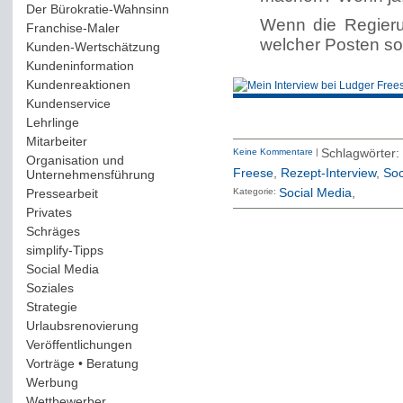
Der Bürokratie-Wahnsinn
(12)
Wenn die Regieru
Franchise-Maler
(42)
welcher Posten sol
Kunden-Wertschätzung
(114)
Kundeninformation
(51)
Kundenreaktionen
(400)
Kundenservice
(178)
Lehrlinge
(54)
Mitarbeiter
(163)
Keine Kommentare
|
Schlagwörter
Organisation und
Freese
,
Rezept-Interview
,
Soc
Unternehmensführung
(117)
Pressearbeit
(12)
Kategorie:
Social Media
Privates
(193)
Schräges
(161)
simplify-Tipps
(123)
Social Media
(409)
Soziales
(37)
Strategie
(220)
Urlaubsrenovierung
(44)
Veröffentlichungen
(14)
Vorträge • Beratung
(41)
Werbung
(90)
Wettbewerber
(61)