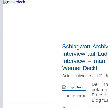
Schlagwort-Archi
Startseite
Interview auf Lu
Impressum
Interview – man
Datenschutzerklärung
Werner Deck!“
Über Werner Deck
Autor: malerdeck am 21. J
Alter Blog malerdeck
Der in
Freundlich, pünktlich
bekannt
Freese,
Kommentarregeln
Ludger Freese
Blog “