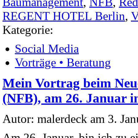
Baumanagement
,
NFB
,
Red
REGENT HOTEL Berlin
,
V
Kategorie:
Social Media
Vorträge • Beratung
Mein Vortrag beim Ne
(NFB), am 26. Januar i
Autor: malerdeck am 3. Jan
Am 26. Januar, bin ich zu e