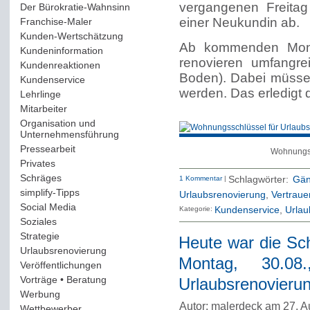
vergangenen Freitag
Der Bürokratie-Wahnsinn
(12)
einer Neukundin ab.
Franchise-Maler
(42)
Kunden-Wertschätzung
(114)
Ab kommenden Monta
Kundeninformation
(51)
renovieren umfangr
Kundenreaktionen
(400)
Boden). Dabei müsse
Kundenservice
(178)
werden. Das erledigt 
Lehrlinge
(54)
Mitarbeiter
(163)
Organisation und
Unternehmensführung
(117)
Pressearbeit
(12)
Wohnungss
Privates
(193)
Schräges
(161)
1 Kommentar
|
Schlagwörter:
Gän
simplify-Tipps
(123)
Urlaubsrenovierung
,
Vertraue
Social Media
(409)
Kategorie:
Kundenservice
Urlau
Soziales
(37)
Strategie
(220)
Heute war die S
Urlaubsrenovierung
(44)
Montag, 30.08
Veröffentlichungen
(14)
Vorträge • Beratung
(41)
Urlaubsrenovieru
Werbung
(90)
Autor: malerdeck am 27. A
Wettbewerber
(61)