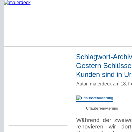
Schlagwort-Archi
Startseite
Gestern Schlüssel
Impressum
Kunden sind in Ur
Datenschutzerklärung
Autor: malerdeck am 18. F
Über Werner Deck
Alter Blog malerdeck
Freundlich, pünktlich
Urlaubsrenovierung
Kommentarregeln
Während der zweiwö
renovieren wir do