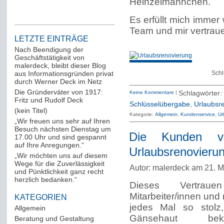
Heinzelmännchen.
Es erfüllt mich immer
Team und mir vertrau
LETZTE EINTRÄGE
Nach Beendigung der
Geschäftstätigkeit von
malerdeck, bleibt dieser Blog
aus Informationsgründen privat
Schl
durch Werner Deck im Netz
Die Gründerväter von 1917:
Keine Kommentare
|
Schlagwör
Fritz und Rudolf Deck
Schlüsselübergabe
,
Urlaubsr
(kein Titel)
Kategorie:
Allgemein
Kundenservice
Ur
„Wir freuen uns sehr auf Ihren
Besuch nächsten Dienstag um
Die Kunden ve
17.00 Uhr und sind gespannt
auf Ihre Anregungen.“
Urlaubsrenovierun
„Wir möchten uns auf diesem
Wege für die Zuverlässigkeit
Autor: malerdeck am 21. M
und Pünktlichkeit ganz recht
herzlich bedanken.“
Dieses Vertrau
Mitarbeiter/innen und
KATEGORIEN
jedes Mal so stolz
Allgemein
(288)
Gänsehaut b
Beratung und Gestaltung
(12)