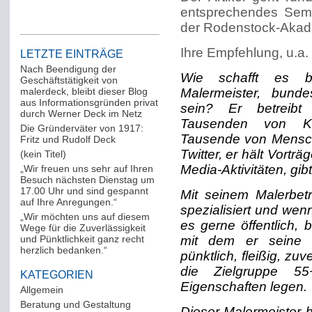
entsprechendes Semin
der Rodenstock-Akad
Ihre Empfehlung, u.a.
LETZTE EINTRÄGE
Nach Beendigung der
Wie schafft es be
Geschäftstätigkeit von
malerdeck, bleibt dieser Blog
Malermeister, bund
aus Informationsgründen privat
sein? Er betreibt
durch Werner Deck im Netz
Tausenden von Kl
Die Gründerväter von 1917:
Tausende von Mensch
Fritz und Rudolf Deck
Twitter, er hält Vorträ
(kein Titel)
Media-Aktivitäten, gi
„Wir freuen uns sehr auf Ihren
Besuch nächsten Dienstag um
17.00 Uhr und sind gespannt
Mit seinem Malerbetr
auf Ihre Anregungen.“
spezialisiert und wen
„Wir möchten uns auf diesem
es gerne öffentlich,
Wege für die Zuverlässigkeit
und Pünktlichkeit ganz recht
mit dem er seine M
herzlich bedanken.“
pünktlich, fleißig, zu
die Zielgruppe 55
KATEGORIEN
Eigenschaften legen.
Allgemein
(288)
Beratung und Gestaltung
(12)
Dieser Malermeister h