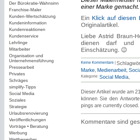
Der Bürokratie-Wahnsinn
(12)
einer Marke gemacht.
Franchise-Maler
(42)
Kunden-Wertschätzung
(114)
Ein
Klick auf diesen
Kundeninformation
(51)
Originalartikel.
Kundenreaktionen
(400)
Liebe Astrid Braun-Hö
Kundenservice
(178)
dienen darf und 
Lehrlinge
(54)
Mitarbeiter
(163)
Einschätzung. 😉
Organisation und
Unternehmensführung
(117)
Keine Kommentare
|
Schlagwö
Pressearbeit
(12)
Marke
,
Medienarbeit
,
Soci
Privates
(193)
Kategorie:
Social Media
Schräges
(161)
simplify-Tipps
(123)
Dieser Artikel wurde am 21
Social Media
(409)
können Sie den Antworte
Soziales
(37)
pings are currently closed.
Strategie
(220)
Urlaubsrenovierung
(44)
Veröffentlichungen
(14)
Kommentare sind ges
Vorträge • Beratung
(41)
Werbung
(90)
Wettbewerber
(61)