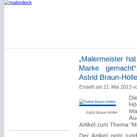
„Malermeister hat
Startseite
Marke gemacht“,
Impressum
Astrid Braun-Hölle
Datenschutzerklärung
Erstellt am 21. Mai 2013 
Über Werner Deck
Di
Alter Blog malerdeck
Hö
Freundlich, pünktlich
Ma
Astrid Braun-Höller
Au
Kommentarregeln
Artikel zum Thema “Me
Der Artikel geht ru