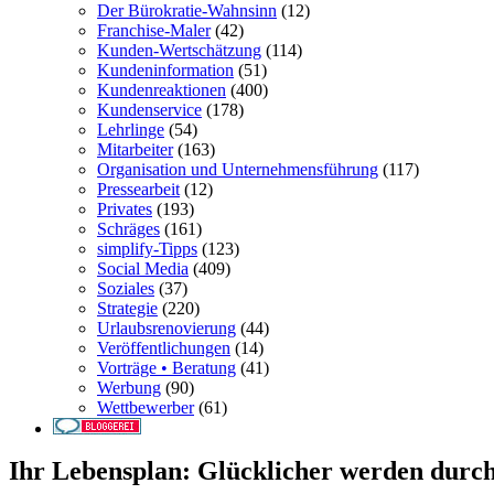
Der Bürokratie-Wahnsinn
(12)
Franchise-Maler
(42)
Kunden-Wertschätzung
(114)
Kundeninformation
(51)
Kundenreaktionen
(400)
Kundenservice
(178)
Lehrlinge
(54)
Mitarbeiter
(163)
Organisation und Unternehmensführung
(117)
Pressearbeit
(12)
Privates
(193)
Schräges
(161)
simplify-Tipps
(123)
Social Media
(409)
Soziales
(37)
Strategie
(220)
Urlaubsrenovierung
(44)
Veröffentlichungen
(14)
Vorträge • Beratung
(41)
Werbung
(90)
Wettbewerber
(61)
Ihr Lebensplan: Glücklicher werden durch