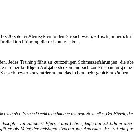
 bis 20 solcher Atemzyklen fühlen Sie sich wach, erfrischt, innerlich
 für die Durchführung dieser Übung haben.
rden. Jedes Training führt zu kurzzeitigen Schmerzerfahrungen, die a
ie in einer kniffligen Aufgabe stecken und sich zur Entspannung ei
, Sie sich besser konzentrieren und das Leben mehr genießen können.
nsberater. Seinen Durchbruch hatte er mit dem Bestseller „Der Mönch, der s
osoph, war zunächst Pfarrer und Lehrer, legte mit 29 Jahren aber s
ilt er als Vater der geistigen Erneuerung Amerikas. Er trat ein für