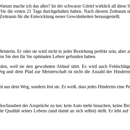
 Warum mache ich das alles? Ist der schwarze Gürtel wirklich all diese
Sie die ersten 21 Tage durchgehalten haben. Nach diesem Zeitraum sin
 Zeitraum für die Entwicklung neuer Gewohnheiten herausgestellt.
isterin. Er oder sie wird nicht in jeder Beziehung perfekt sein, aber 
enn Sie den für Sie optimalen Lehrer gefunden haben.
en, weil sie den gewohnten Ablauf stört. Es wird auch Fehlschläg
 und dem Pfad zur Meisterschaft ist nicht die Anzahl der Hindernisse
aus dem Weg, sondern löst sie. Er weiß, dass jedes Hindernis eine Per
ückschrauben der Ansprüche zu tun: kein Auto mehr brauchen, keine Bro
ie Qualität seines Lebens (und damit an sich selbst) stellt. Er lebt a