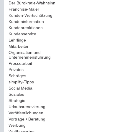
Der Bürokratie-Wahnsinn
(12)
Franchise-Maler
(42)
Kunden-Wertschätzung
(114)
Kundeninformation
(51)
Kundenreaktionen
(400)
Kundenservice
(178)
Lehrlinge
(54)
Mitarbeiter
(163)
Organisation und
Unternehmensführung
(117)
Pressearbeit
(12)
Privates
(193)
Schräges
(161)
simplify-Tipps
(123)
Social Media
(409)
Soziales
(37)
Strategie
(220)
Urlaubsrenovierung
(44)
Veröffentlichungen
(14)
Vorträge • Beratung
(41)
Werbung
(90)
Wettbewerber
(61)