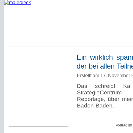
Ein wirklich spa
Startseite
der bei allen Tei
Impressum
Erstellt am 17. November
Datenschutzerklärung
Das schreibt Kai
Über Werner Deck
StrategieCentrum 
Alter Blog malerdeck
Reportage, über mei
Baden-Baden.
Freundlich, pünktlich
Kommentarregeln
Vortrag i