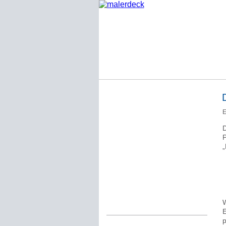
Startseite
E
Impressum
D
Datenschutzerklärung
P
„
Über Werner Deck
Alter Blog malerdeck
Freundlich, pünktlich
Kommentarregeln
W
E
p