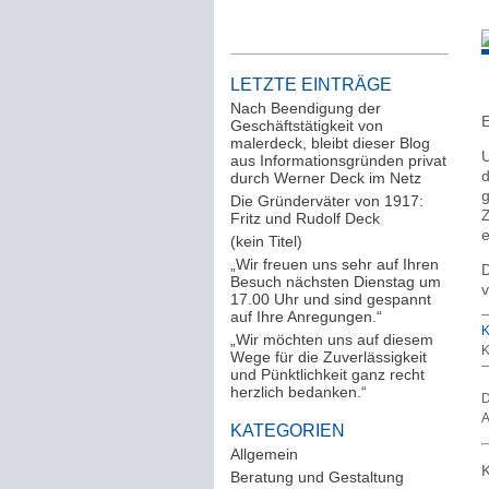
LETZTE EINTRÄGE
Nach Beendigung der
E
Geschäftstätigkeit von
malerdeck, bleibt dieser Blog
U
aus Informationsgründen privat
d
durch Werner Deck im Netz
g
Die Gründerväter von 1917:
Z
Fritz und Rudolf Deck
e
(kein Titel)
„Wir freuen uns sehr auf Ihren
D
Besuch nächsten Dienstag um
v
17.00 Uhr und sind gespannt
auf Ihre Anregungen.“
K
„Wir möchten uns auf diesem
K
Wege für die Zuverlässigkeit
und Pünktlichkeit ganz recht
herzlich bedanken.“
D
A
KATEGORIEN
Allgemein
(288)
K
Beratung und Gestaltung
(12)