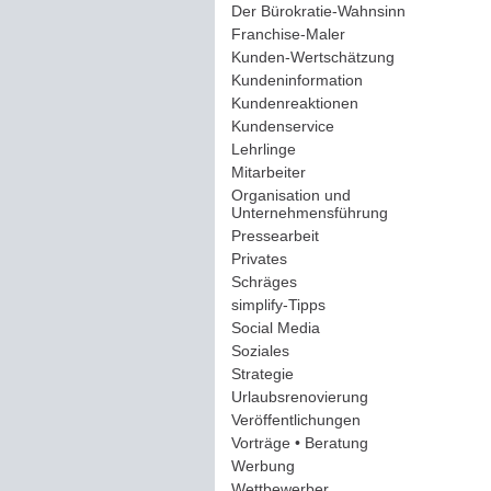
Der Bürokratie-Wahnsinn
(12)
Franchise-Maler
(42)
Kunden-Wertschätzung
(114)
Kundeninformation
(51)
Kundenreaktionen
(400)
Kundenservice
(178)
Lehrlinge
(54)
Mitarbeiter
(163)
Organisation und
Unternehmensführung
(117)
Pressearbeit
(12)
Privates
(193)
Schräges
(161)
simplify-Tipps
(123)
Social Media
(409)
Soziales
(37)
Strategie
(220)
Urlaubsrenovierung
(44)
Veröffentlichungen
(14)
Vorträge • Beratung
(41)
Werbung
(90)
Wettbewerber
(61)