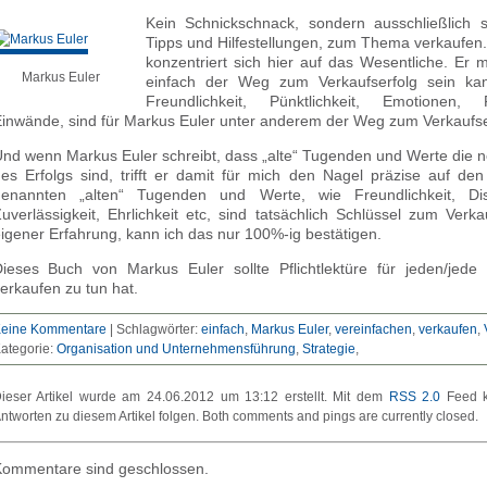
Kein Schnickschnack, sondern ausschließlich se
Tipps und Hilfestellungen, zum Thema verkaufen
konzentriert sich hier auf das Wesentliche. Er m
Markus Euler
einfach der Weg zum Verkaufserfolg sein kan
Freundlichkeit, Pünktlichkeit, Emotionen
inwände, sind für Markus Euler unter anderem der Weg zum Verkaufse
nd wenn Markus Euler schreibt, dass „alte“ Tugenden und Werte die 
es Erfolgs sind, trifft er damit für mich den Nagel präzise auf de
enannten „alten“ Tugenden und Werte, wie Freundlichkeit, Disz
uverlässigkeit, Ehrlichkeit etc, sind tatsächlich Schlüssel zum Verka
igener Erfahrung, kann ich das nur 100%-ig bestätigen.
ieses Buch von Markus Euler sollte Pflichtlektüre für jeden/jede 
erkaufen zu tun hat.
eine Kommentare
|
Schlagwörter:
einfach
,
Markus Euler
,
vereinfachen
,
verkaufen
,
ategorie:
Organisation und Unternehmensführung
Strategie
ieser Artikel wurde am 24.06.2012 um 13:12 erstellt. Mit dem
RSS 2.0
Feed k
ntworten zu diesem Artikel folgen. Both comments and pings are currently closed.
ommentare sind geschlossen.