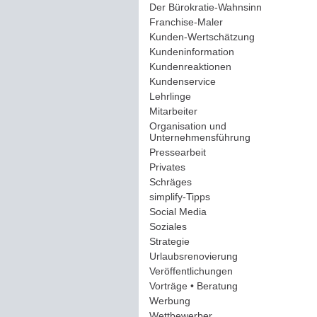
Der Bürokratie-Wahnsinn
(12)
Franchise-Maler
(42)
Kunden-Wertschätzung
(114)
Kundeninformation
(51)
Kundenreaktionen
(400)
Kundenservice
(178)
Lehrlinge
(54)
Mitarbeiter
(163)
Organisation und
Unternehmensführung
(117)
Pressearbeit
(12)
Privates
(193)
Schräges
(161)
simplify-Tipps
(123)
Social Media
(409)
Soziales
(37)
Strategie
(220)
Urlaubsrenovierung
(44)
Veröffentlichungen
(14)
Vorträge • Beratung
(41)
Werbung
(90)
Wettbewerber
(61)