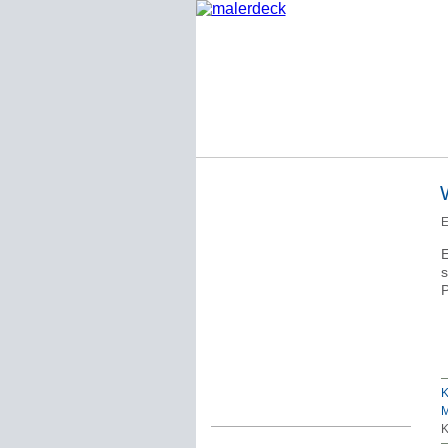
Startseite
E
Impressum
E
Datenschutzerklärung
s
P
Über Werner Deck
Alter Blog malerdeck
Freundlich, pünktlich
Kommentarregeln
K
M
K