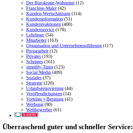
Der Bürokratie-Wahnsinn
(12)
Franchise-Maler
(42)
Kunden-Wertschätzung
(114)
Kundeninformation
(51)
Kundenreaktionen
(400)
Kundenservice
(178)
Lehrlinge
(54)
Mitarbeiter
(163)
Organisation und Unternehmensführung
(117)
Pressearbeit
(12)
Privates
(193)
Schräges
(161)
simplify-Tipps
(123)
Social Media
(409)
Soziales
(37)
Strategie
(220)
Urlaubsrenovierung
(44)
Veröffentlichungen
(14)
Vorträge • Beratung
(41)
Werbung
(90)
Wettbewerber
(61)
Überraschend guter und schneller Service: