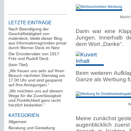
Macht 
LETZTE EINTRÄGE
Nach Beendigung der
Darin war eine Klap
Geschäftstätigkeit von
Jungen. Innerhalb d
malerdeck, bleibt dieser Blog
aus Informationsgründen privat
dem Wort „Danke“.
durch Werner Deck im Netz
Die Gründerväter von 1917:
Fritz und Rudolf Deck
(kein Titel)
„Wir freuen uns sehr auf Ihren
Beim weiteren Aufkla
Besuch nächsten Dienstag um
Ganze als Werbung fü
17.00 Uhr und sind gespannt
auf Ihre Anregungen.“
„Wir möchten uns auf diesem
Wege für die Zuverlässigkeit
und Pünktlichkeit ganz recht
W
herzlich bedanken.“
KATEGORIEN
Meine zunächst geste
Allgemein
(288)
augenblicklich zuers
Beratung und Gestaltung
(12)