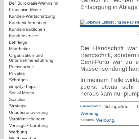
danach in leichten Ä
Der Bürokratie-Wahnsinn
(12)
Entsorgung in Ablage 
Franchise-Maler
(42)
Kunden-Wertschätzung
(114)
Kundeninformation
(51)
Kundenreaktionen
(400)
Kundenservice
(178)
Lehrlinge
(54)
Die Handschrift war
Mitarbeiter
(163)
Handschrift, sondern
Organisation und
Unternehmensführung
(117)
Cent-Porto war zu e
Pressearbeit
(12)
Massensendung) hand
Privates
(193)
In meinem Falle wirkt
Schräges
(161)
zuerst etwas sehr 
simplify-Tipps
(123)
Social Media
(409)
heraus kam nur plump
Soziales
(37)
Strategie
(220)
8 Kommentare
|
Schlagwörter:
D
Urlaubsrenovierung
(44)
Werbung
Veröffentlichungen
(14)
Kategorie:
Werbung
Vorträge • Beratung
(41)
Werbung
(90)
Wettbewerber
(61)