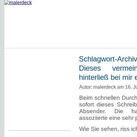
Schlagwort-Archi
Startseite
Dieses vermein
Impressum
hinterließ bei mi
Datenschutzerklärung
Autor: malerdeck am 16. J
Über Werner Deck
Beim schnellen Durchf
Alter Blog malerdeck
sofort dieses Schrei
Freundlich, pünktlich
Absender. Die han
assoziierte eine sehr 
Kommentarregeln
Wie Sie sehen, riss ic