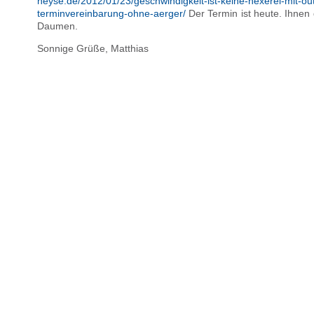
heyse.de/2012/01/23/geschwindigkeit-ist-keine-hexerei-mit-out
terminvereinbarung-ohne-aerger/
Der Termin ist heute. Ihnen 
Daumen.
Sonnige Grüße, Matthias