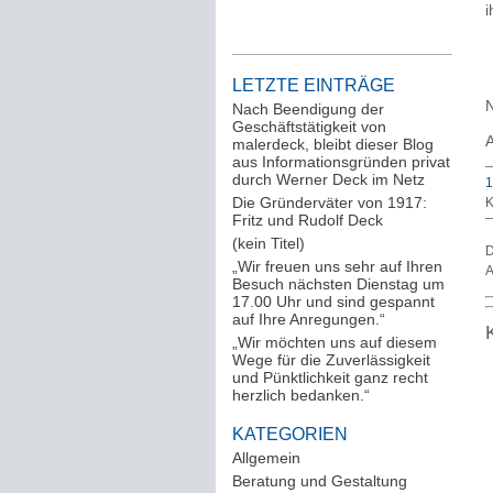
i
LETZTE EINTRÄGE
N
Nach Beendigung der
Geschäftstätigkeit von
A
malerdeck, bleibt dieser Blog
aus Informationsgründen privat
durch Werner Deck im Netz
1
Die Gründerväter von 1917:
K
Fritz und Rudolf Deck
(kein Titel)
D
„Wir freuen uns sehr auf Ihren
A
Besuch nächsten Dienstag um
17.00 Uhr und sind gespannt
auf Ihre Anregungen.“
„Wir möchten uns auf diesem
Wege für die Zuverlässigkeit
und Pünktlichkeit ganz recht
herzlich bedanken.“
KATEGORIEN
Allgemein
(288)
Beratung und Gestaltung
(12)