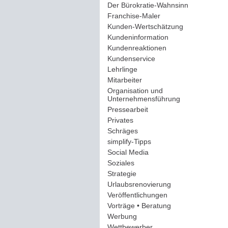
Der Bürokratie-Wahnsinn
(12)
Franchise-Maler
(42)
Kunden-Wertschätzung
(114)
Kundeninformation
(51)
Kundenreaktionen
(400)
Kundenservice
(178)
Lehrlinge
(54)
Mitarbeiter
(163)
Organisation und
Unternehmensführung
(117)
Pressearbeit
(12)
Privates
(193)
Schräges
(161)
simplify-Tipps
(123)
Social Media
(409)
Soziales
(37)
Strategie
(220)
Urlaubsrenovierung
(44)
Veröffentlichungen
(14)
Vorträge • Beratung
(41)
Werbung
(90)
Wettbewerber
(61)