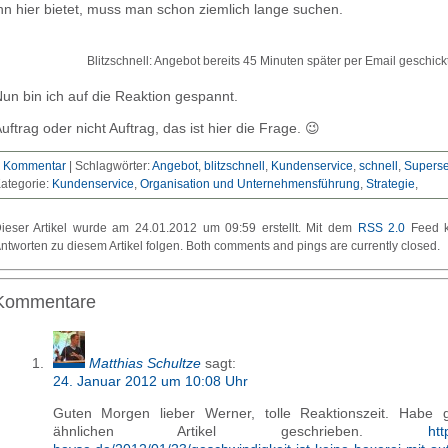
hn hier bietet, muss man schon ziemlich lange suchen.
Blitzschnell: Angebot bereits 45 Minuten später per Email geschick
un bin ich auf die Reaktion gespannt.
uftrag oder nicht Auftrag, das ist hier die Frage. 😉
 Kommentar
|
Schlagwörter:
Angebot
,
blitzschnell
,
Kundenservice
,
schnell
,
Superse
ategorie:
Kundenservice
Organisation und Unternehmensführung
Strategie
ieser Artikel wurde am 24.01.2012 um 09:59 erstellt. Mit dem
RSS 2.0
Feed k
ntworten zu diesem Artikel folgen. Both comments and pings are currently closed.
Kommentare
Matthias Schultze
sagt:
24. Januar 2012 um 10:08 Uhr
Guten Morgen lieber Werner, tolle Reaktionszeit. Habe 
ähnlichen Artikel geschrieben.
htt