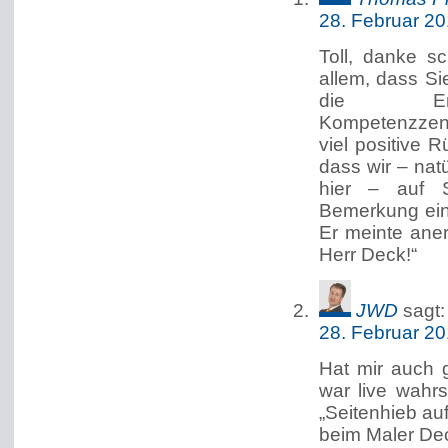
28. Februar 2
Toll, danke sc
allem, dass S
die Eröff
Kompetenzzent
viel positive
dass wir – nat
hier – auf S
Bemerkung eine
Er meinte aner
Herr Deck!“
JWD
sagt:
28. Februar 2
Hat mir auch g
war live wahr
„Seitenhieb au
beim Maler Deck