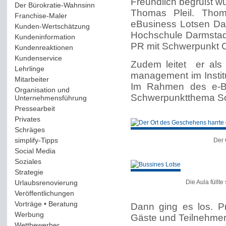
Freundlich begrüßt wu
Der Bürokratie-Wahnsinn
(12)
Thomas Pleil. Thoma
Franchise-Maler
(42)
eBusiness Lotsen Da
Kunden-Wertschätzung
(114)
Hochschule Darmstadt 
Kundeninformation
(51)
PR mit Schwerpunkt O
Kundenreaktionen
(400)
Kundenservice
(178)
Zudem leitet er als 
Lehrlinge
(54)
management im Instit
Mitarbeiter
(163)
Im Rahmen des e-Bus
Organisation und
Schwerpunktthema So
Unternehmensführung
(117)
Pressearbeit
(12)
Privates
(193)
Schräges
(161)
simplify-Tipps
(123)
Der 
Social Media
(409)
Soziales
(37)
Strategie
(220)
Urlaubsrenovierung
(44)
Die Aula füllt
Veröffentlichungen
(14)
Vorträge • Beratung
(41)
Dann ging es los. Pr
Werbung
(90)
Gäste und Teilnehmer
Wettbewerber
(61)