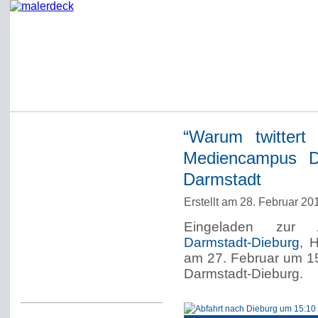
“Warum twitter
Startseite
Mediencampus D
Impressum
Darmstadt
Datenschutzerklärung
Erstellt am 28. Februar 2
Über Werner Deck
Eingeladen zur
Alter Blog malerdeck
Darmstadt-Dieburg
, 
Freundlich, pünktlich
am 27. Februar um 1
Darmstadt-Dieburg.
Kommentarregeln