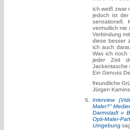
ich weiß zwar 
jedoch ist d
sensationell.
vermutlich ni
Verbindung mi
diese besser
ich auch dara
Was ich noch s
jeder Zeit d
Jackentasche s
Ein Genuss Dei
freundliche G
Jürgen Kamins
Interview (Vi
Maler?” Medie
Darmstadt « B
Opti-Maler-Pa
Umgebung
sag