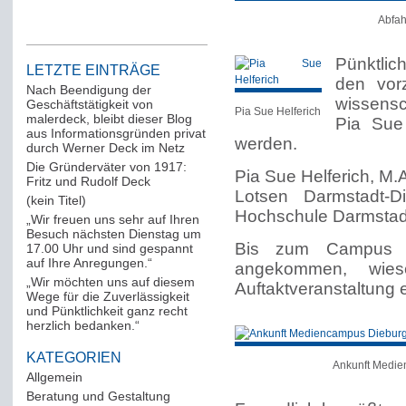
Abfah
Pünktli
LETZTE EINTRÄGE
den vor
Nach Beendigung der
wissensc
Geschäftstätigkeit von
Pia Sue Helferich
malerdeck, bleibt dieser Blog
Pia Sue
aus Informationsgründen privat
werden.
durch Werner Deck im Netz
Die Gründerväter von 1917:
Pia Sue Helferich, M.A
Fritz und Rudolf Deck
Lotsen Darmstadt-D
(kein Titel)
Hochschule Darmstad
„Wir freuen uns sehr auf Ihren
Besuch nächsten Dienstag um
Bis zum Campus w
17.00 Uhr und sind gespannt
auf Ihre Anregungen.“
angekommen, wies
„Wir möchten uns auf diesem
Auftaktveranstaltung 
Wege für die Zuverlässigkeit
und Pünktlichkeit ganz recht
herzlich bedanken.“
KATEGORIEN
Ankunft Medie
Allgemein
(288)
Beratung und Gestaltung
(12)