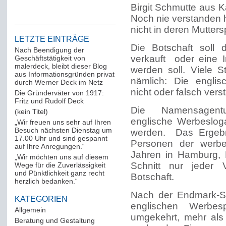
Birgit Schmutte aus K
Noch nie verstanden 
nicht in deren Mutter
LETZTE EINTRÄGE
Die Botschaft soll
Nach Beendigung der
verkauft oder eine 
Geschäftstätigkeit von
malerdeck, bleibt dieser Blog
werden soll. Viele 
aus Informationsgründen privat
nämlich: Die engli
durch Werner Deck im Netz
nicht oder falsch vers
Die Gründerväter von 1917:
Fritz und Rudolf Deck
Die Namensagentur
(kein Titel)
englische Werbeslo
„Wir freuen uns sehr auf Ihren
Besuch nächsten Dienstag um
werden. Das Ergebni
17.00 Uhr und sind gespannt
Personen der werbe
auf Ihre Anregungen.“
Jahren in Hamburg, 
„Wir möchten uns auf diesem
Schnitt nur jeder 
Wege für die Zuverlässigkeit
und Pünktlichkeit ganz recht
Botschaft.
herzlich bedanken.“
Nach der Endmark-St
KATEGORIEN
englischen Werbes
Allgemein
(288)
umgekehrt, mehr als
Beratung und Gestaltung
(12)