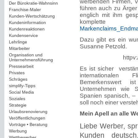
werbenden Firmen, ve
Der Bürokratie-Wahnsinn
(12)
führen auch zu Ärger
Franchise-Maler
(42)
englich mit ihm ges
Kunden-Wertschätzung
(114)
komplette 
Kundeninformation
(51)
Markenclaims_Endma
Kundenreaktionen
(400)
Kundenservice
(178)
Dazu gibt es ein wu
Lehrlinge
(54)
Susanne Petzold.
Mitarbeiter
(163)
Organisation und
httpv
Unternehmensführung
(117)
Pressearbeit
(12)
Es ist sicher verstä
Privates
(193)
internationalen F
Schräges
(161)
Bemerkenswert is
simplify-Tipps
(123)
Unternehmen wie Si
Social Media
(409)
Spanien spanisch, – 
Soziales
(37)
soll noch einer verste
Strategie
(220)
Urlaubsrenovierung
(44)
Mein Apell an alle W
Veröffentlichungen
(14)
Vorträge • Beratung
(41)
Liebe Werber, spr
Werbung
(90)
Kunden deutsc
Wettbewerber
(61)