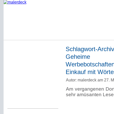
Schlagwort-Archi
Startseite
Geheime Bo
Impressum
Werbebotschaft
Datenschutzerklärung
Einkauf mit Wört
Über Werner Deck
Autor: malerdeck am 27. 
Alter Blog malerdeck
Am vergangenen Donne
Freundlich, pünktlich
sehr amüsanten Leserb
Kommentarregeln